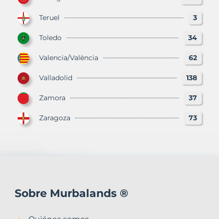
Teruel
3
Toledo
34
Valencia/València
62
Valladolid
138
Zamora
37
Zaragoza
73
Sobre Murbalands ®