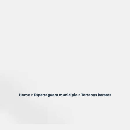
Home
>
Esparreguera municipio
>
Terrenos baratos
4
Terrenos
en
venta
en
Esparreguera