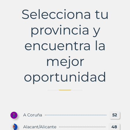
Municipio
con
Selecciona tu
Murbalands
provincia y
encuentra la
mejor
oportunidad
A Coruña
52
Alacant/Alicante
48