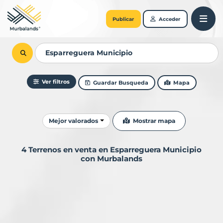
Publicar
Acceder
Ver filtros
Guardar Busqueda
Mapa
Ordenar resultados
Mostrar mapa
Mejor valorados
4 Terrenos en venta en Esparreguera Municipio
con Murbalands