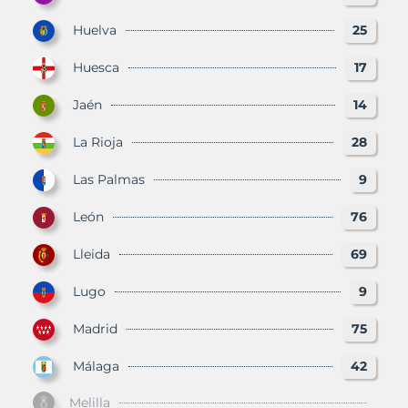
Huelva
25
Huesca
17
Jaén
14
La Rioja
28
Las Palmas
9
León
76
Lleida
69
Lugo
9
Madrid
75
Málaga
42
Melilla