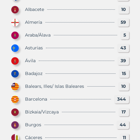
Albacete
10
Almería
59
Araba/Álava
5
Asturias
43
Ávila
39
Badajoz
15
Balears, Illes/ Islas Baleares
10
Barcelona
344
Bizkaia/Vizcaya
17
Burgos
44
Cáceres
11