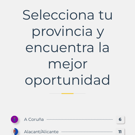
Municipio
con
Selecciona tu
Murbalands
provincia y
encuentra la
mejor
oportunidad
A Coruña
6
Alacant/Alicante
11