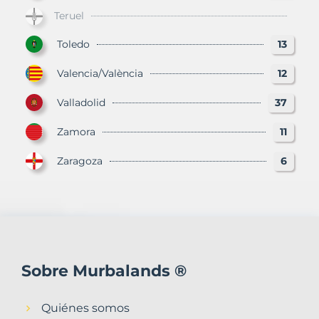
Teruel
Toledo
13
Valencia/València
12
Valladolid
37
Zamora
11
Zaragoza
6
Sobre Murbalands ®
Quiénes somos