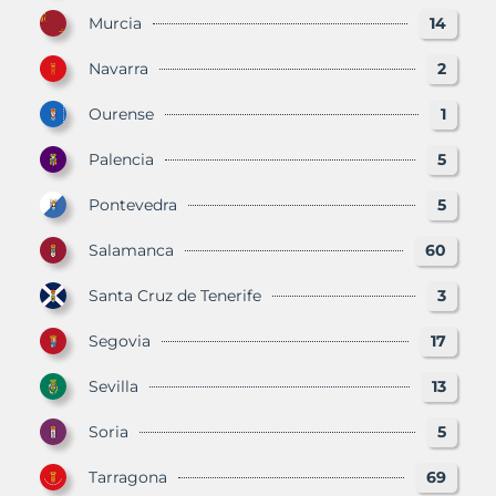
Murcia
14
Navarra
2
Ourense
1
Palencia
5
Pontevedra
5
Salamanca
60
Santa Cruz de Tenerife
3
Segovia
17
Sevilla
13
Soria
5
Tarragona
69