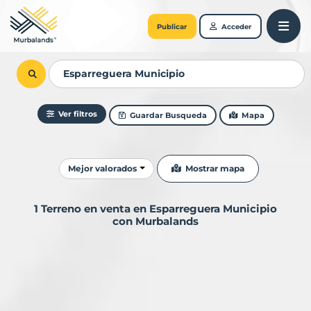
Publicar
Acceder
Ver filtros
Guardar Busqueda
Mapa
Ordenar resultados
Mostrar mapa
Mejor valorados
1 Terreno en venta en Esparreguera Municipio
con Murbalands