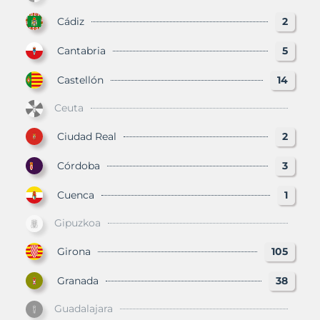
Cádiz
2
Cantabria
5
Castellón
14
Ceuta
Ciudad Real
2
Córdoba
3
Cuenca
1
Gipuzkoa
Girona
105
Granada
38
Guadalajara