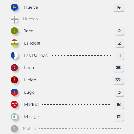
Huelva
14
Huesca
Jaén
2
La Rioja
2
Las Palmas
1
León
25
Lleida
39
Lugo
3
Madrid
18
Málaga
12
Melilla