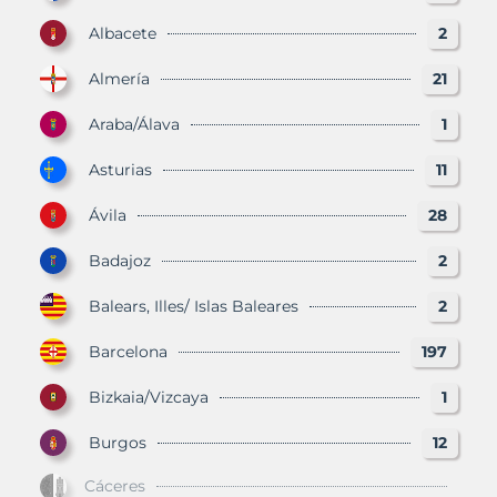
Albacete
2
Almería
21
Araba/Álava
1
Asturias
11
Ávila
28
Badajoz
2
Balears, Illes/ Islas Baleares
2
Barcelona
197
Bizkaia/Vizcaya
1
Burgos
12
Cáceres