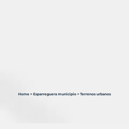
Home
>
Esparreguera municipio
>
Terrenos urbanos
1
Terreno
en
venta
en
Esparreguera