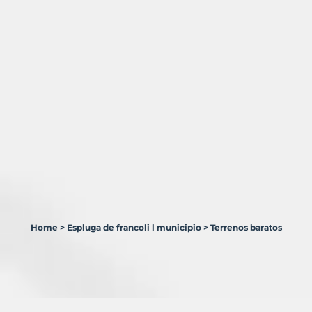
Home
>
Espluga de francoli l municipio
>
Terrenos baratos
2
Terrenos
en
venta
en
Espluga