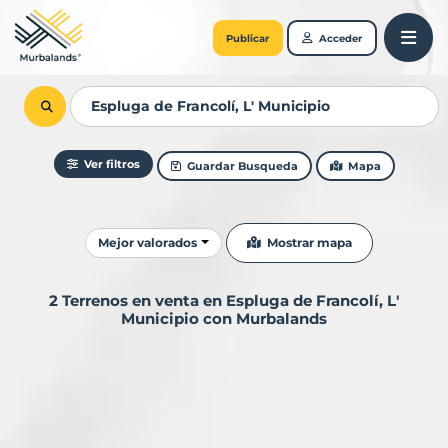
Publicar
Acceder
Ver filtros
Guardar Busqueda
Mapa
Ordenar resultados
Mostrar mapa
Mejor valorados
2 Terrenos en venta en Espluga de Francolí, L'
Municipio con Murbalands