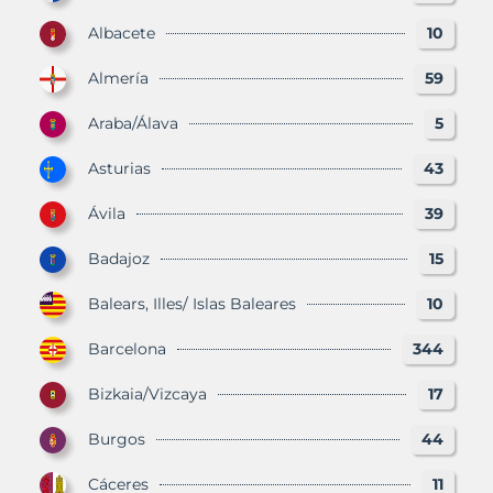
Albacete
10
Almería
59
Araba/Álava
5
Asturias
43
Ávila
39
Badajoz
15
Balears, Illes/ Islas Baleares
10
Barcelona
344
Bizkaia/Vizcaya
17
Burgos
44
Cáceres
11