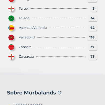
Teruel
3
Toledo
34
Valencia/València
62
Valladolid
138
Zamora
37
Zaragoza
73
Sobre Murbalands ®