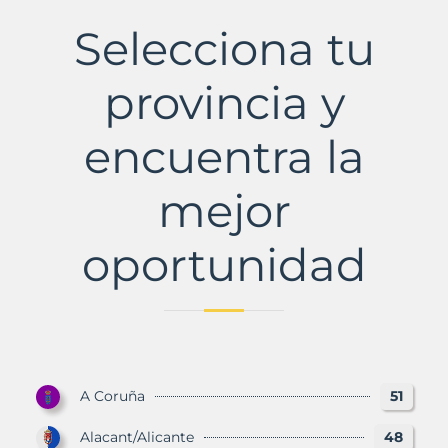
de
Francolí,
Selecciona tu
L'
Municipio
con
provincia y
Murbalands
encuentra la
mejor
oportunidad
A Coruña
51
Alacant/Alicante
48