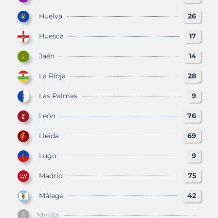
Huelva
26
Huesca
17
Jaén
14
La Rioja
28
Las Palmas
9
León
76
Lleida
69
Lugo
9
Madrid
75
Málaga
42
Melilla