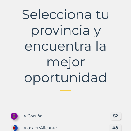
de
Llobregat
Selecciona tu
Municipio
con
Murbalands
provincia y
encuentra la
mejor
oportunidad
A Coruña
52
Alacant/Alicante
48