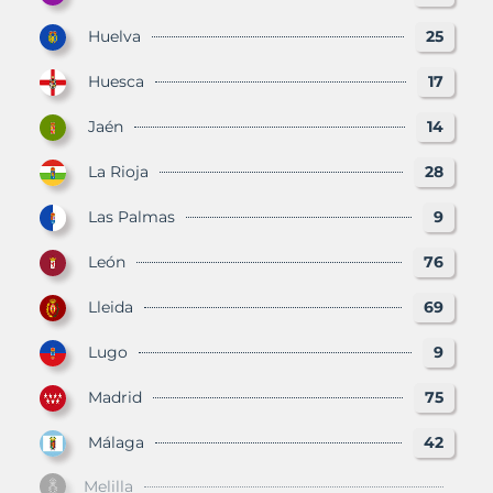
Huelva
25
Huesca
17
Jaén
14
La Rioja
28
Las Palmas
9
León
76
Lleida
69
Lugo
9
Madrid
75
Málaga
42
Melilla