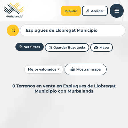
Publicar
Acceder
Ver filtros
Guardar Busqueda
Mapa
Ordenar resultados
Mostrar mapa
Mejor valorados
0 Terrenos en venta en Esplugues de Llobregat
Municipio con Murbalands