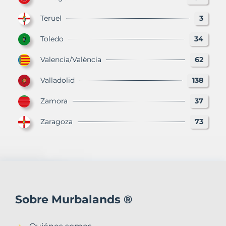
Teruel
3
Toledo
34
Valencia/València
62
Valladolid
138
Zamora
37
Zaragoza
73
Sobre Murbalands ®