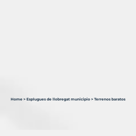
Home
>
Esplugues de llobregat municipio
>
Terrenos baratos
0
Terrenos
en
venta
en
Esplugues