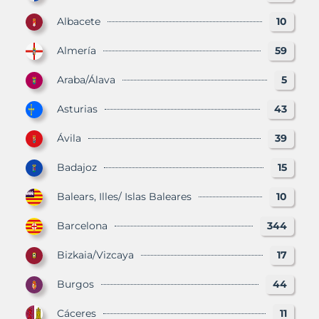
Albacete
10
Almería
59
Araba/Álava
5
Asturias
43
Ávila
39
Badajoz
15
Balears, Illes/ Islas Baleares
10
Barcelona
344
Bizkaia/Vizcaya
17
Burgos
44
Cáceres
11