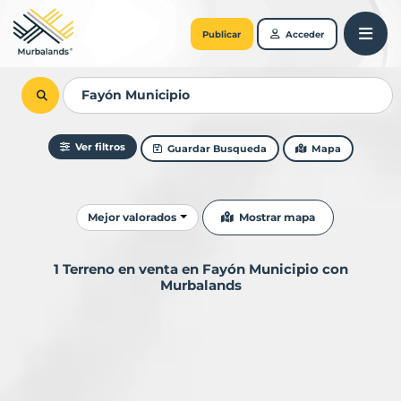
Publicar
Acceder
Ver filtros
Guardar Busqueda
Mapa
Ordenar resultados
Mostrar mapa
Mejor valorados
1 Terreno en venta en Fayón Municipio con
Murbalands