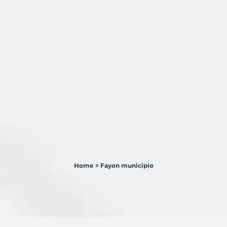
Home
>
Fayon municipio
1
Terreno
en
venta
en
Fayón