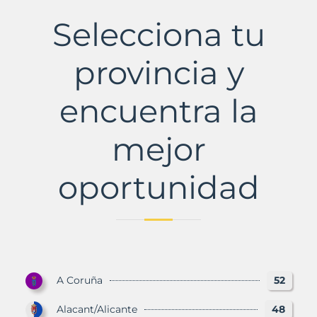
Municipio
con
Selecciona tu
Murbalands
provincia y
encuentra la
mejor
oportunidad
A Coruña
52
Alacant/Alicante
48