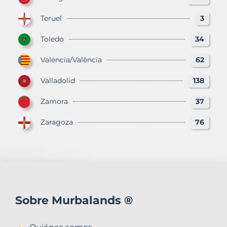
Teruel
3
Toledo
34
Valencia/València
62
Valladolid
138
Zamora
37
Zaragoza
76
Sobre Murbalands ®