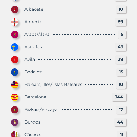
Albacete
10
Almería
59
Araba/Álava
5
Asturias
43
Ávila
39
Badajoz
15
Balears, Illes/ Islas Baleares
10
Barcelona
344
Bizkaia/Vizcaya
17
Burgos
44
Cáceres
11