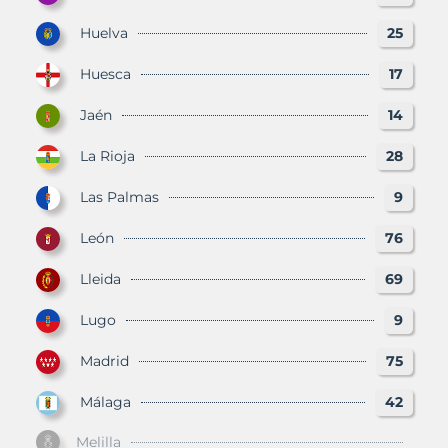
Huelva
25
Huesca
17
Jaén
14
La Rioja
28
Las Palmas
9
León
76
Lleida
69
Lugo
9
Madrid
75
Málaga
42
Melilla