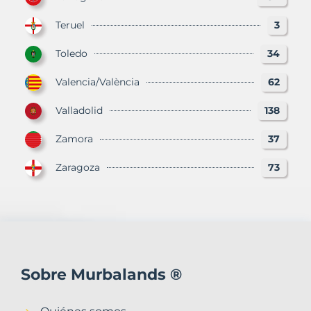
Teruel
3
Toledo
34
Valencia/València
62
Valladolid
138
Zamora
37
Zaragoza
73
Sobre Murbalands ®