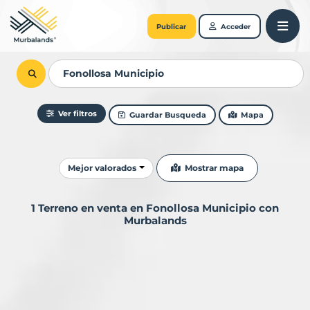
Publicar
Acceder
Ver filtros
Guardar Busqueda
Mapa
Ordenar resultados
Mostrar mapa
Mejor valorados
1 Terreno en venta en Fonollosa Municipio con
Murbalands