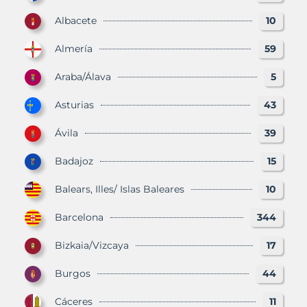
Albacete
10
Almería
59
Araba/Álava
5
Asturias
43
Ávila
39
Badajoz
15
Balears, Illes/ Islas Baleares
10
Barcelona
344
Bizkaia/Vizcaya
17
Burgos
44
Cáceres
11