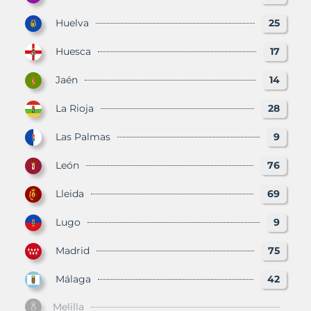
Huelva
25
Huesca
17
Jaén
14
La Rioja
28
Las Palmas
9
León
76
Lleida
69
Lugo
9
Madrid
75
Málaga
42
Melilla