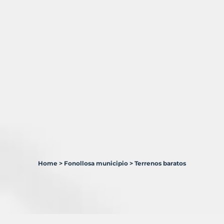
Home
>
Fonollosa municipio
>
Terrenos baratos
1
Terreno
en
venta
en
Fonollosa