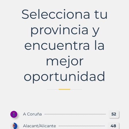
Municipio
con
Selecciona tu
Murbalands
provincia y
encuentra la
mejor
oportunidad
A Coruña
52
Alacant/Alicante
48