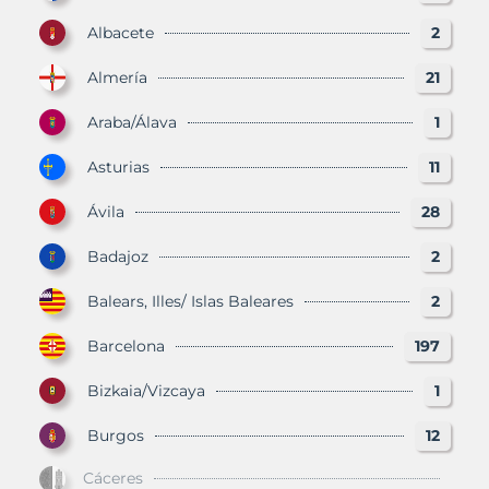
Albacete
2
Almería
21
Araba/Álava
1
Asturias
11
Ávila
28
Badajoz
2
Balears, Illes/ Islas Baleares
2
Barcelona
197
Bizkaia/Vizcaya
1
Burgos
12
Cáceres