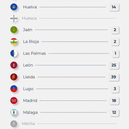
Huelva
14
Huesca
Jaén
2
La Rioja
2
Las Palmas
1
León
25
Lleida
39
Lugo
3
Madrid
18
Málaga
12
Melilla