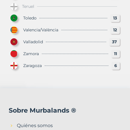
Teruel
Toledo
13
Valencia/València
12
Valladolid
37
Zamora
11
Zaragoza
6
Sobre Murbalands ®
Quiénes somos