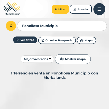
Publicar
Acceder
Ver filtros
Guardar Busqueda
Mapa
Ordenar resultados
Mostrar mapa
Mejor valorados
1 Terreno en venta en Fonollosa Municipio con
Murbalands