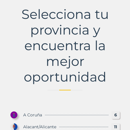
Municipio
con
Selecciona tu
Murbalands
provincia y
encuentra la
mejor
oportunidad
A Coruña
6
Alacant/Alicante
11