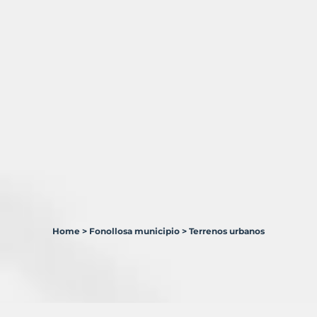
Home
>
Fonollosa municipio
>
Terrenos urbanos
1
Terreno
en
venta
en
Fonollosa