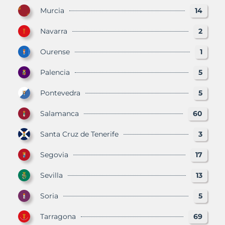
Murcia
14
Navarra
2
Ourense
1
Palencia
5
Pontevedra
5
Salamanca
60
Santa Cruz de Tenerife
3
Segovia
17
Sevilla
13
Soria
5
Tarragona
69