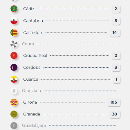
Cádiz
2
Cantabria
5
Castellón
14
Ceuta
Ciudad Real
2
Córdoba
3
Cuenca
1
Gipuzkoa
Girona
105
Granada
38
Guadalajara