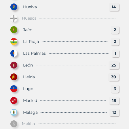
Huelva
14
Huesca
Jaén
2
La Rioja
2
Las Palmas
1
León
25
Lleida
39
Lugo
3
Madrid
18
Málaga
12
Melilla