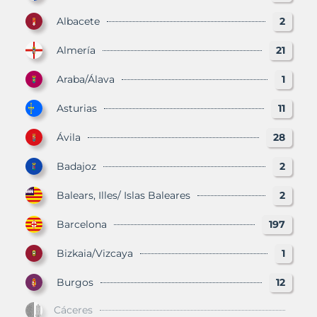
Albacete
2
Almería
21
Araba/Álava
1
Asturias
11
Ávila
28
Badajoz
2
Balears, Illes/ Islas Baleares
2
Barcelona
197
Bizkaia/Vizcaya
1
Burgos
12
Cáceres