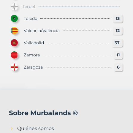
Teruel
Toledo
13
Valencia/València
12
Valladolid
37
Zamora
11
Zaragoza
6
Sobre Murbalands ®
Quiénes somos