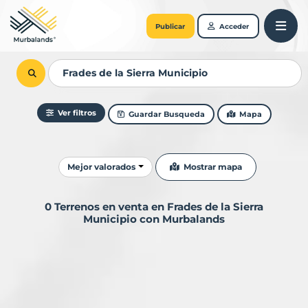
Publicar
Acceder
Ver filtros
Guardar Busqueda
Mapa
Ordenar resultados
Mostrar mapa
Mejor valorados
0 Terrenos en venta en Frades de la Sierra
Municipio con Murbalands