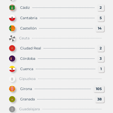
Cádiz
2
Cantabria
5
Castellón
14
Ceuta
Ciudad Real
2
Córdoba
3
Cuenca
1
Gipuzkoa
Girona
105
Granada
38
Guadalajara