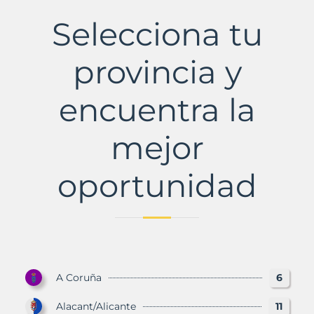
de
la
Selecciona tu
Sierra
Municipio
con
provincia y
Murbalands
encuentra la
mejor
oportunidad
A Coruña
6
Alacant/Alicante
11