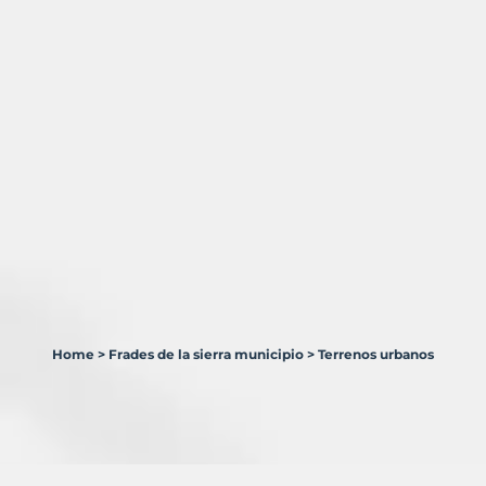
Home
>
Frades de la sierra municipio
>
Terrenos urbanos
0
Terrenos
en
venta
en
Frades