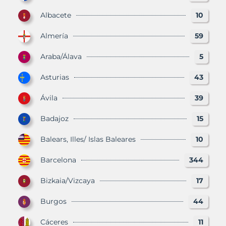
Albacete
10
Almería
59
Araba/Álava
5
Asturias
43
Ávila
39
Badajoz
15
Balears, Illes/ Islas Baleares
10
Barcelona
344
Bizkaia/Vizcaya
17
Burgos
44
Cáceres
11