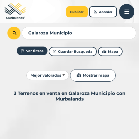
Publicar
Acceder
Ver filtros
Guardar Busqueda
Mapa
Ordenar resultados
Mostrar mapa
Mejor valorados
3 Terrenos en venta en Galaroza Municipio con
Murbalands