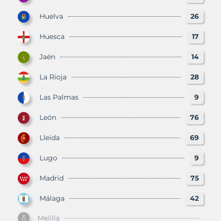
Huelva
26
Huesca
17
Jaén
14
La Rioja
28
Las Palmas
9
León
76
Lleida
69
Lugo
9
Madrid
75
Málaga
42
Melilla