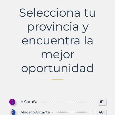
Municipio
con
Selecciona tu
Murbalands
provincia y
encuentra la
mejor
oportunidad
A Coruña
51
Alacant/Alicante
48