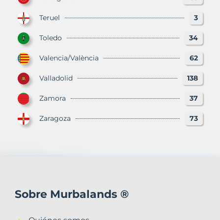
Teruel
3
Toledo
34
Valencia/València
62
Valladolid
138
Zamora
37
Zaragoza
73
Sobre Murbalands ®