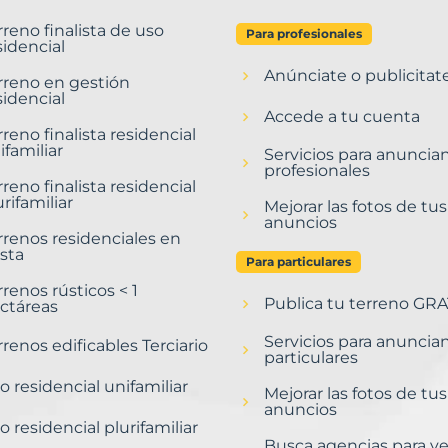
rreno finalista de uso
Para profesionales
sidencial
Anúnciate o publicitat
rreno en gestión
sidencial
Accede a tu cuenta
rreno finalista residencial
ifamiliar
Servicios para anuncia
profesionales
rreno finalista residencial
urifamiliar
Mejorar las fotos de tus
anuncios
rrenos residenciales en
sta
Para particulares
rrenos rústicos < 1
Publica tu terreno GRA
ctáreas
Servicios para anuncia
rrenos edificables Terciario
particulares
o residencial unifamiliar
Mejorar las fotos de tus
anuncios
o residencial plurifamiliar
Busca agencias para v