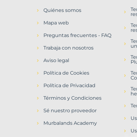
en
Te
Quiénes somos
Galindo
re
y
Mapa web
Perahuy
Te
re
Municipio
Preguntas frecuentes - FAQ
con
Te
un
Murbalands
Trabaja con nosotros
Home
Te
Aviso legal
>
Pl
Galindo
Política de Cookies
y
Te
Co
perahuy
municipio
Política de Privacidad
Te
>
he
Terrenos
Términos y Condiciones
baratos
Te
Sé nuestro proveedor
Us
Murbalands Academy
Us