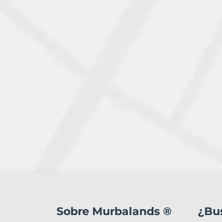
0
Terrenos
en
Sobre Murbalands ®
¿Bu
venta