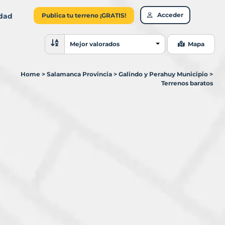
Acceder
idad
Publica tu terreno ¡GRATIS!
Ordenar resultados
Mejor valorados
Mapa
Home
>
Salamanca Provincia
>
Galindo y Perahuy Municipio
>
Terrenos baratos