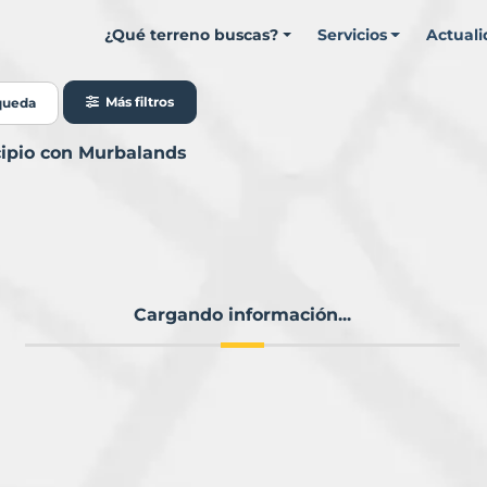
¿Qué terreno buscas?
Servicios
Actual
Más filtros
queda
cipio con Murbalands
Cargando información...