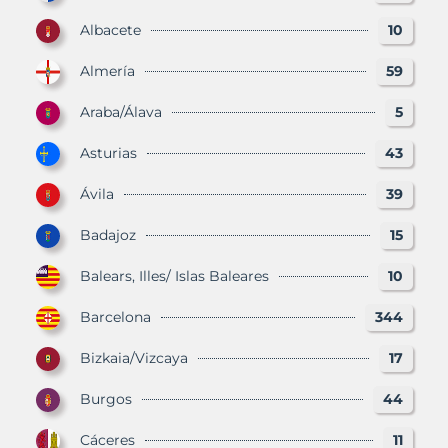
Albacete
10
Almería
59
Araba/Álava
5
Asturias
43
Ávila
39
Badajoz
15
Balears, Illes/ Islas Baleares
10
Barcelona
344
Bizkaia/Vizcaya
17
Burgos
44
Cáceres
11