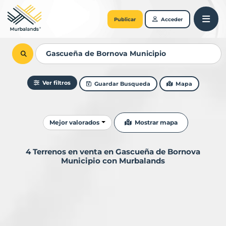
Publicar
Acceder
Ver filtros
Guardar Busqueda
Mapa
Ordenar resultados
Mostrar mapa
Mejor valorados
4 Terrenos en venta en Gascueña de Bornova
Municipio con Murbalands