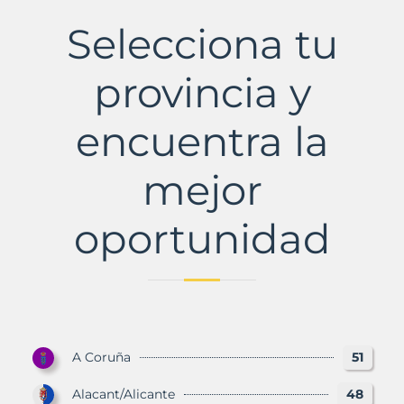
de
Bornova
Selecciona tu
Municipio
con
Murbalands
provincia y
encuentra la
mejor
oportunidad
A Coruña
51
Alacant/Alicante
48