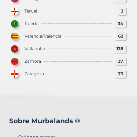
Teruel
3
Toledo
34
Valencia/València
62
Valladolid
138
Zamora
37
Zaragoza
73
Sobre Murbalands ®