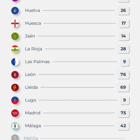
Huelva
26
Huesca
17
Jaén
14
La Rioja
28
Las Palmas
9
León
76
Lleida
69
Lugo
9
Madrid
75
Málaga
42
Melilla