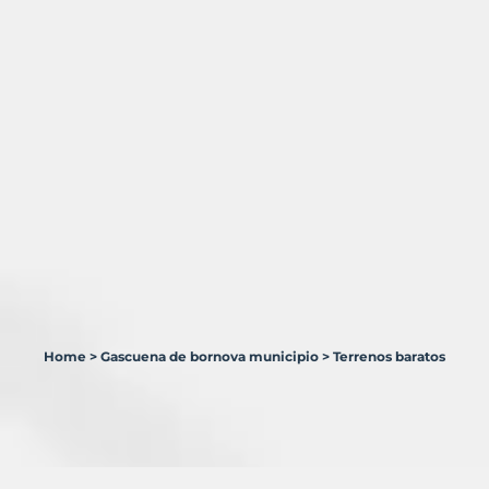
Home
>
Gascuena de bornova municipio
>
Terrenos baratos
4
Terrenos
en
venta
en
Gascueña