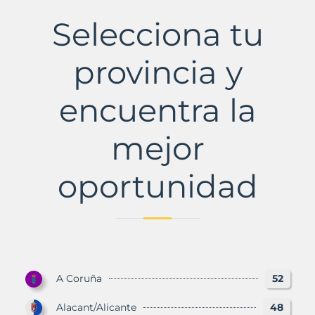
Municipio
con
Selecciona tu
Murbalands
provincia y
encuentra la
mejor
oportunidad
A Coruña
52
Alacant/Alicante
48