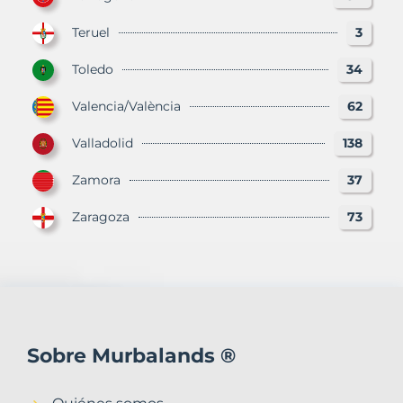
Teruel
3
Toledo
34
Valencia/València
62
Valladolid
138
Zamora
37
Zaragoza
73
Sobre Murbalands ®