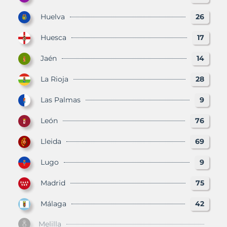
Huelva
26
Huesca
17
Jaén
14
La Rioja
28
Las Palmas
9
León
76
Lleida
69
Lugo
9
Madrid
75
Málaga
42
Melilla