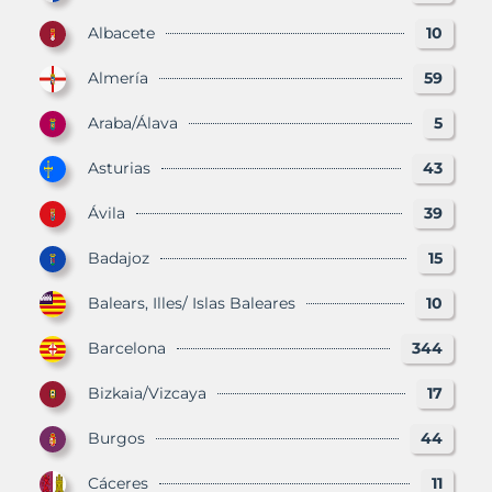
Albacete
10
Almería
59
Araba/Álava
5
Asturias
43
Ávila
39
Badajoz
15
Balears, Illes/ Islas Baleares
10
Barcelona
344
Bizkaia/Vizcaya
17
Burgos
44
Cáceres
11