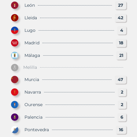
León
27
Lleida
42
Lugo
4
Madrid
18
Málaga
21
Melilla
Murcia
47
Navarra
2
Ourense
2
Palencia
6
Pontevedra
16