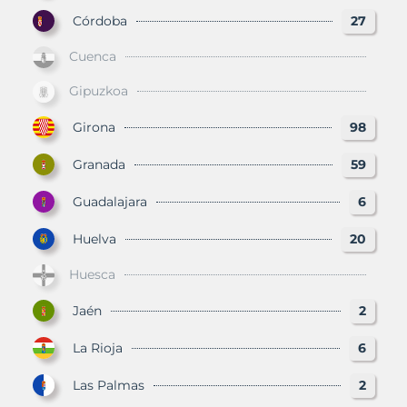
Córdoba
27
Cuenca
Gipuzkoa
Girona
98
Granada
59
Guadalajara
6
Huelva
20
Huesca
Jaén
2
La Rioja
6
Las Palmas
2