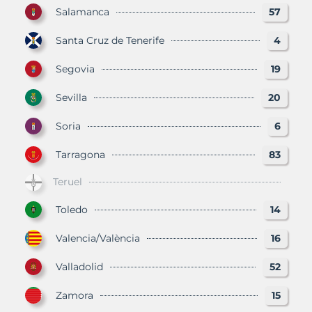
Salamanca
57
Santa Cruz de Tenerife
4
Segovia
19
Sevilla
20
Soria
6
Tarragona
83
Teruel
Toledo
14
Valencia/València
16
Valladolid
52
Zamora
15