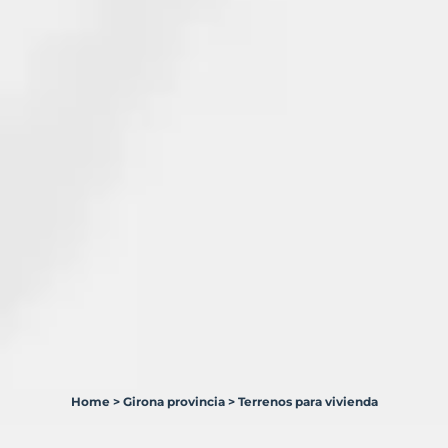
Home
>
Girona provincia
>
Terrenos para vivienda
57
Terrenos