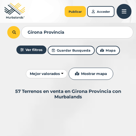
Publicar
Acceder
Ver filtros
Guardar Busqueda
Mapa
Ordenar resultados
Mostrar mapa
Mejor valorados
57 Terrenos en venta en Girona Provincia con
Murbalands