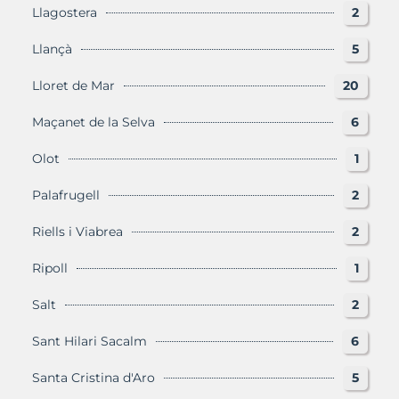
Llagostera
2
Llançà
5
Lloret de Mar
20
Maçanet de la Selva
6
Olot
1
Palafrugell
2
Riells i Viabrea
2
Ripoll
1
Salt
2
Sant Hilari Sacalm
6
Santa Cristina d'Aro
5