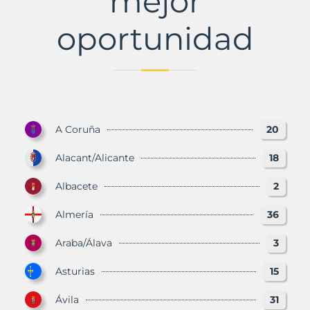
mejor
oportunidad
A Coruña
20
Alacant/Alicante
18
Albacete
2
Almería
36
Araba/Álava
3
Asturias
15
Ávila
31