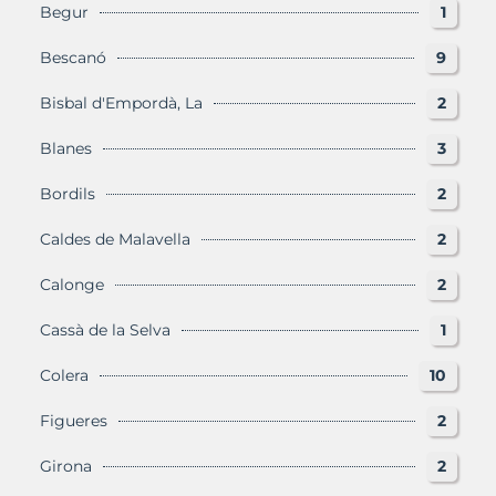
Begur
1
Bescanó
9
Bisbal d'Empordà, La
2
Blanes
3
Bordils
2
Caldes de Malavella
2
Calonge
2
Cassà de la Selva
1
Colera
10
Figueres
2
Girona
2