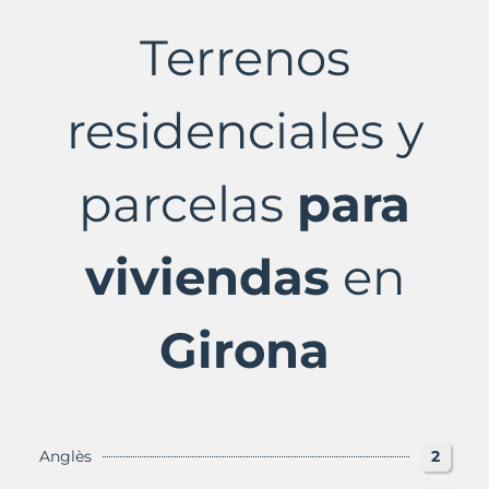
en
venta
Terrenos
en
Girona
Provincia
con
residenciales y
Murbalands
parcelas
para
viviendas
en
Girona
Anglès
2