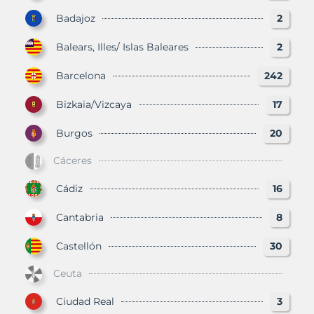
Badajoz
2
Balears, Illes/ Islas Baleares
2
Barcelona
242
Bizkaia/Vizcaya
17
Burgos
20
Cáceres
Cádiz
16
Cantabria
8
Castellón
30
Ceuta
Ciudad Real
3