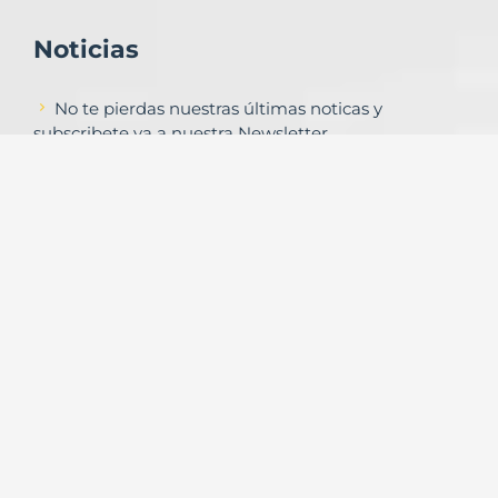
Noticias
No te pierdas nuestras últimas noticas y
subscribete ya a nuestra Newsletter
Subscribirse
Contacto
Formulario de contacto
© Copyright
Urbalands Online S.L