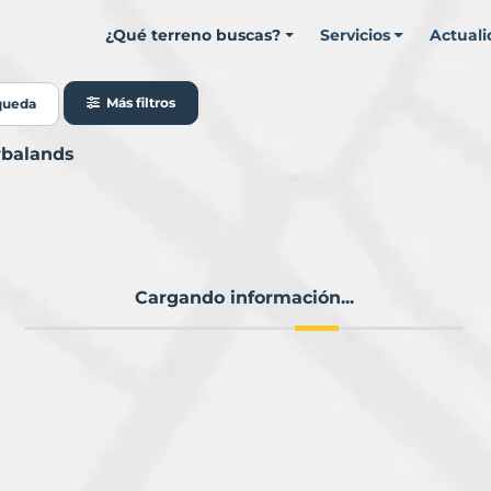
¿Qué terreno buscas?
Servicios
Actual
Más filtros
queda
rbalands
Cargando información...