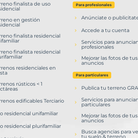
rreno finalista de uso
Para profesionales
sidencial
Anúnciate o publicitat
rreno en gestión
sidencial
Accede a tu cuenta
rreno finalista residencial
ifamiliar
Servicios para anuncia
profesionales
rreno finalista residencial
urifamiliar
Mejorar las fotos de tus
anuncios
rrenos residenciales en
sta
Para particulares
rrenos rústicos < 1
Publica tu terreno GRA
ctáreas
Servicios para anuncia
rrenos edificables Terciario
particulares
o residencial unifamiliar
Mejorar las fotos de tus
anuncios
o residencial plurifamiliar
Busca agencias para v
tu suelo & terreno