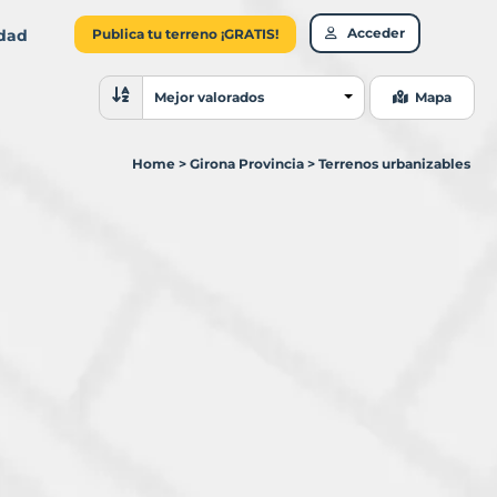
Acceder
idad
Publica tu terreno ¡GRATIS!
Ordenar resultados
Mejor valorados
Mapa
Home
>
Girona Provincia
>
Terrenos urbanizables