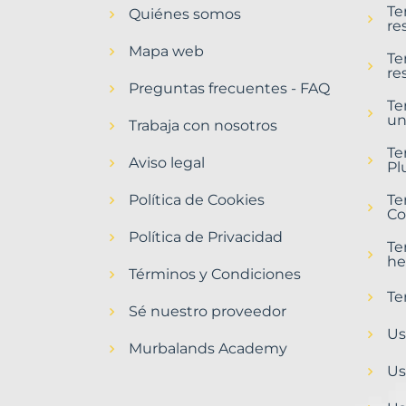
Te
Quiénes somos
Girona
re
Provincia
Mapa web
con
Te
re
Murbalands
Preguntas frecuentes - FAQ
Te
Home
un
>
Trabaja con nosotros
Girona
Te
provincia
Aviso legal
Pl
>
Terrenos
Política de Cookies
Te
urbanizables
Co
Política de Privacidad
Te
he
Términos y Condiciones
Te
Sé nuestro proveedor
Us
Murbalands Academy
Us