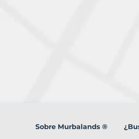
2
Terrenos
en
Sobre Murbalands ®
¿Bu
venta
en