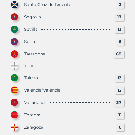
Santa Cruz de Tenerife
3
Segovia
17
Sevilla
13
Soria
5
Tarragona
69
Teruel
Toledo
13
Valencia/València
12
Valladolid
37
Zamora
11
Zaragoza
6