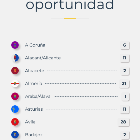
oportunidad
A Coruña
6
Alacant/Alicante
11
Albacete
2
Almería
21
Araba/Álava
1
Asturias
11
Ávila
28
Badajoz
2