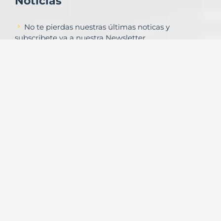
Noticias
No te pierdas nuestras últimas noticas y
subscribete ya a nuestra Newsletter
Subscribirse
Contacto
Formulario de contacto
© Copyright
Urbalands Online S.L