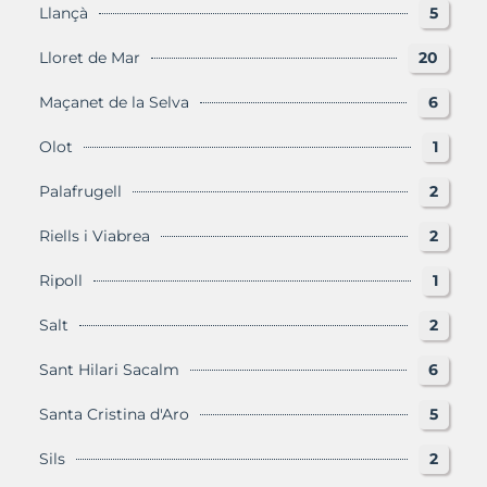
Llançà
5
Lloret de Mar
20
Maçanet de la Selva
6
Olot
1
Palafrugell
2
Riells i Viabrea
2
Ripoll
1
Salt
2
Sant Hilari Sacalm
6
Santa Cristina d'Aro
5
Sils
2