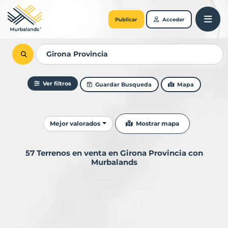
Publicar
Acceder
Ver filtros
Guardar Busqueda
Mapa
Ordenar resultados
Mostrar mapa
Mejor valorados
57 Terrenos en venta en Girona Provincia con
Murbalands