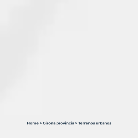
Home
>
Girona provincia
>
Terrenos urbanos
57
Terrenos