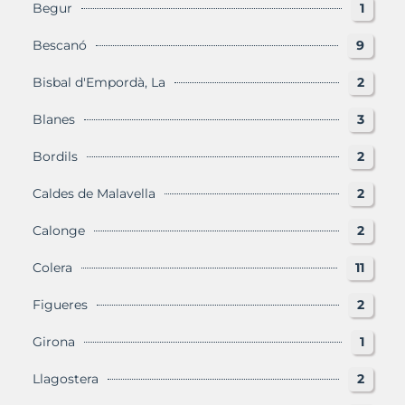
Begur
1
Bescanó
9
Bisbal d'Empordà, La
2
Blanes
3
Bordils
2
Caldes de Malavella
2
Calonge
2
Colera
11
Figueres
2
Girona
1
Llagostera
2