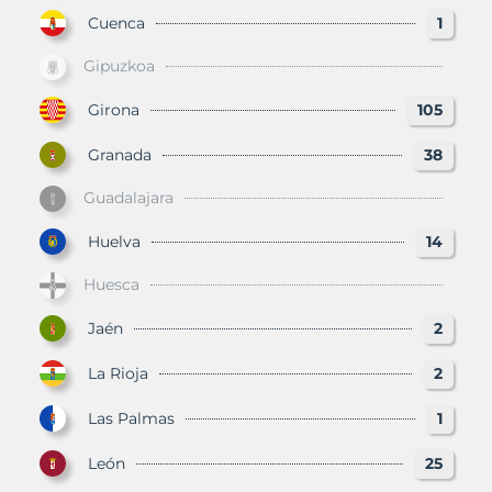
Cuenca
1
Gipuzkoa
Girona
105
Granada
38
Guadalajara
Huelva
14
Huesca
Jaén
2
La Rioja
2
Las Palmas
1
León
25