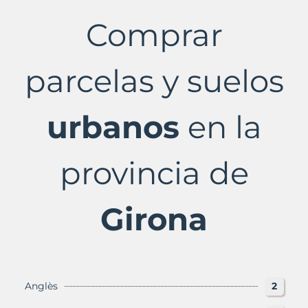
en
venta
Comprar
en
Girona
Provincia
con
parcelas y suelos
Murbalands
urbanos
en la
provincia de
Girona
Anglès
2