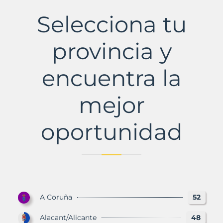
de
Girona
Selecciona tu
Municipio
con
Murbalands
provincia y
encuentra la
mejor
oportunidad
A Coruña
52
Alacant/Alicante
48