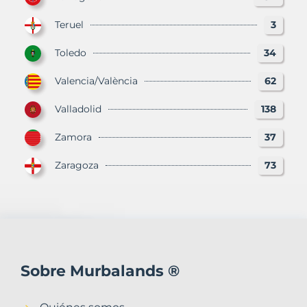
Teruel
3
Toledo
34
Valencia/València
62
Valladolid
138
Zamora
37
Zaragoza
73
Sobre Murbalands ®