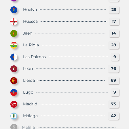
Huelva
25
Huesca
17
Jaén
14
La Rioja
28
Las Palmas
9
León
76
Lleida
69
Lugo
9
Madrid
75
Málaga
42
Melilla