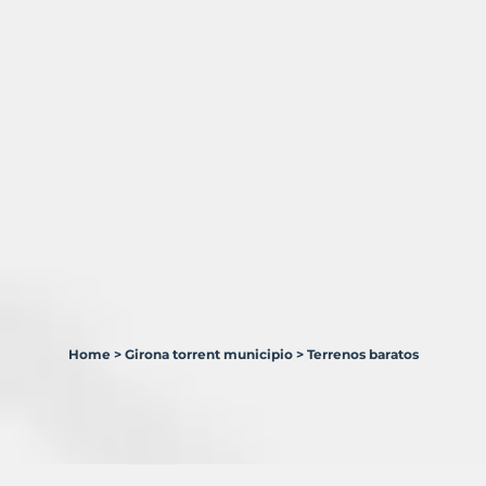
Home
>
Girona torrent municipio
>
Terrenos baratos
1
Terreno
en
venta
en
Torrent