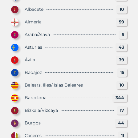
Albacete
10
Almería
59
Araba/Álava
5
Asturias
43
Ávila
39
Badajoz
15
Balears, Illes/ Islas Baleares
10
Barcelona
344
Bizkaia/Vizcaya
17
Burgos
44
Cáceres
11