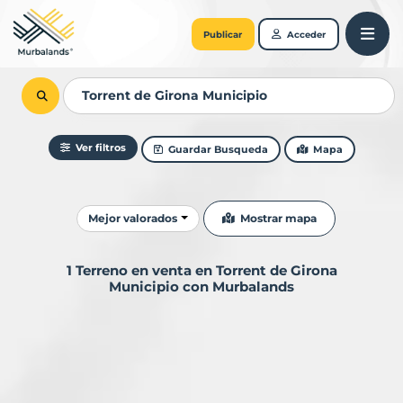
Publicar
Acceder
Ver filtros
Guardar Busqueda
Mapa
Ordenar resultados
Mostrar mapa
Mejor valorados
1 Terreno en venta en Torrent de Girona
Municipio con Murbalands