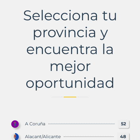
La
Municipio
Selecciona tu
con
Murbalands
provincia y
encuentra la
mejor
oportunidad
A Coruña
52
Alacant/Alicante
48