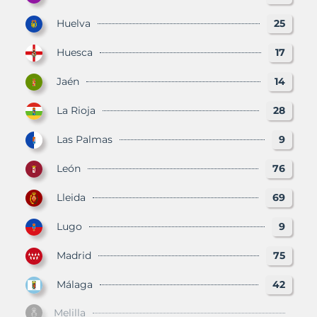
Huelva
25
Huesca
17
Jaén
14
La Rioja
28
Las Palmas
9
León
76
Lleida
69
Lugo
9
Madrid
75
Málaga
42
Melilla