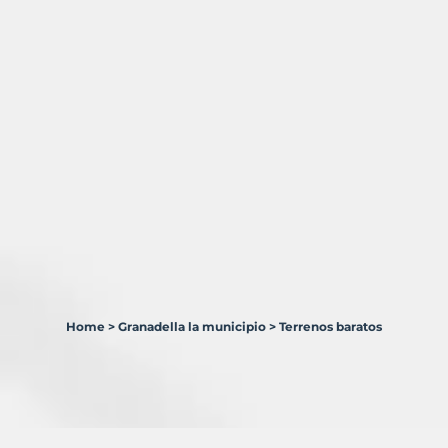
Home
>
Granadella la municipio
>
Terrenos baratos
2
Terrenos
en
venta
en
Granadella,