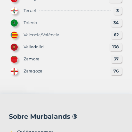
Teruel
3
Toledo
34
Valencia/València
62
Valladolid
138
Zamora
37
Zaragoza
76
Sobre Murbalands ®