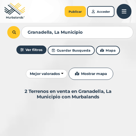
Publicar
Acceder
Ver filtros
Guardar Busqueda
Mapa
Ordenar resultados
Mostrar mapa
Mejor valorados
2 Terrenos en venta en Granadella, La
Municipio con Murbalands