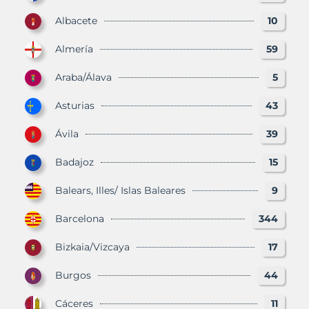
Albacete
10
Almería
59
Araba/Álava
5
Asturias
43
Ávila
39
Badajoz
15
Balears, Illes/ Islas Baleares
9
Barcelona
344
Bizkaia/Vizcaya
17
Burgos
44
Cáceres
11