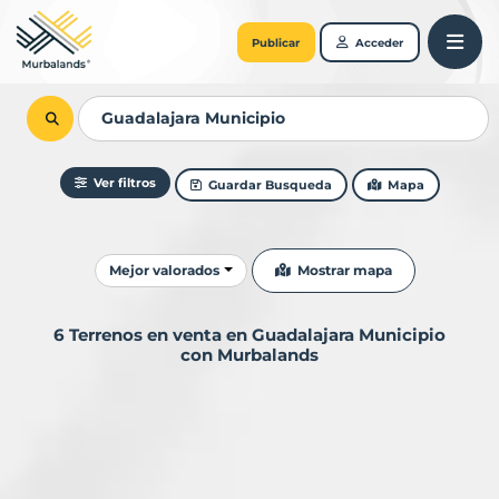
Publicar
Acceder
Ver filtros
Guardar Busqueda
Mapa
Ordenar resultados
Mostrar mapa
Mejor valorados
6 Terrenos en venta en Guadalajara Municipio
con Murbalands