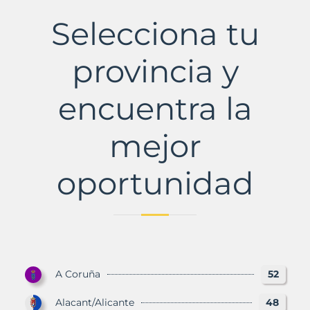
Municipio
con
Selecciona tu
Murbalands
provincia y
encuentra la
mejor
oportunidad
A Coruña
52
Alacant/Alicante
48