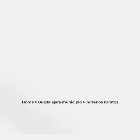
Home
>
Guadalajara municipio
>
Terrenos baratos
6
Terrenos
en
venta
en
Guadalajara