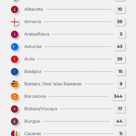
Albacete
10
Almería
59
Araba/Álava
5
Asturias
43
Ávila
39
Badajoz
15
Balears, Illes/ Islas Baleares
9
Barcelona
344
Bizkaia/Vizcaya
17
Burgos
44
Cáceres
11