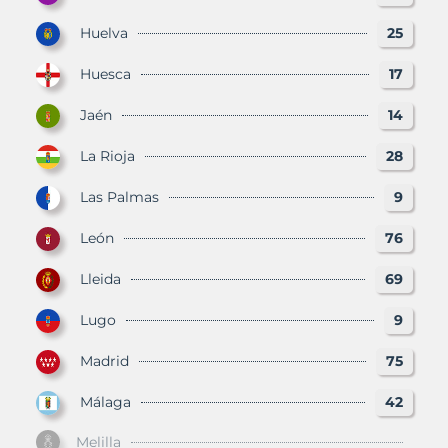
Huelva
25
Huesca
17
Jaén
14
La Rioja
28
Las Palmas
9
León
76
Lleida
69
Lugo
9
Madrid
75
Málaga
42
Melilla