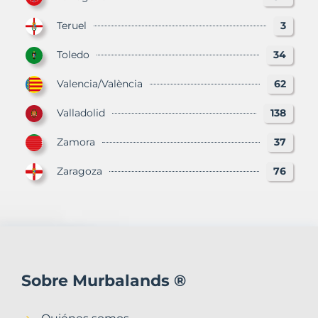
Teruel
3
Toledo
34
Valencia/València
62
Valladolid
138
Zamora
37
Zaragoza
76
Sobre Murbalands ®