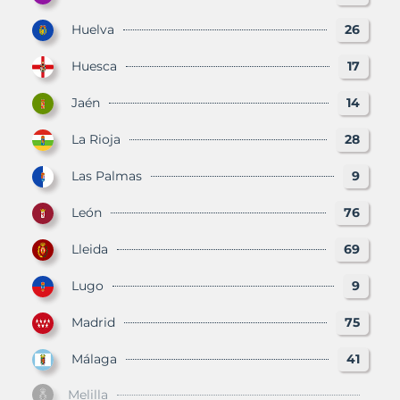
Huelva
26
Huesca
17
Jaén
14
La Rioja
28
Las Palmas
9
León
76
Lleida
69
Lugo
9
Madrid
75
Málaga
41
Melilla