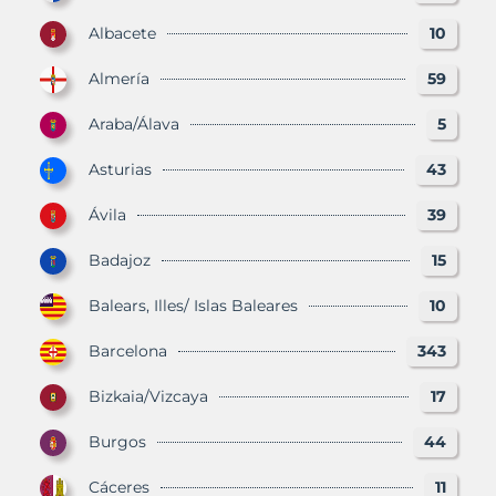
Albacete
10
Almería
59
Araba/Álava
5
Asturias
43
Ávila
39
Badajoz
15
Balears, Illes/ Islas Baleares
10
Barcelona
343
Bizkaia/Vizcaya
17
Burgos
44
Cáceres
11