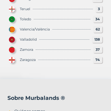
Teruel
3
Toledo
34
Valencia/València
62
Valladolid
138
Zamora
37
Zaragoza
74
Sobre Murbalands ®