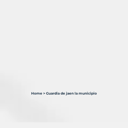
Home
>
Guardia de jaen la municipio
1
Terreno
en
venta
en
Guardia