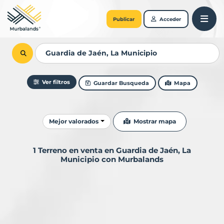
Publicar
Acceder
Ver filtros
Guardar Busqueda
Mapa
Ordenar resultados
Mostrar mapa
Mejor valorados
1 Terreno en venta en Guardia de Jaén, La
Municipio con Murbalands