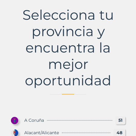
de
Jaén,
Selecciona tu
La
Municipio
con
provincia y
Murbalands
encuentra la
mejor
oportunidad
A Coruña
51
Alacant/Alicante
48