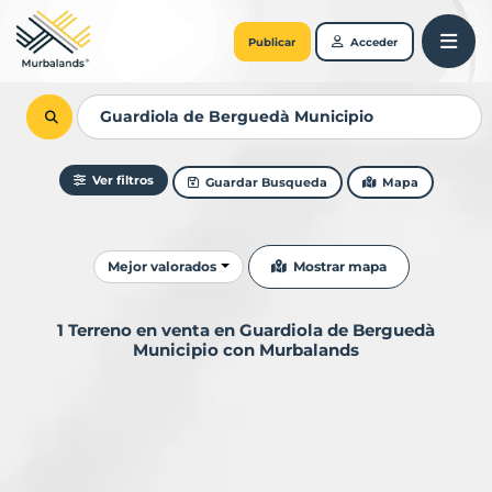
Publicar
Acceder
Ver filtros
Guardar Busqueda
Mapa
Ordenar resultados
Mostrar mapa
Mejor valorados
1 Terreno en venta en Guardiola de Berguedà
Municipio con Murbalands