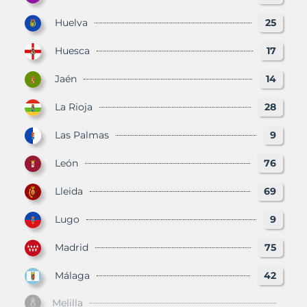
Huelva
25
Huesca
17
Jaén
14
La Rioja
28
Las Palmas
9
León
76
Lleida
69
Lugo
9
Madrid
75
Málaga
42
Melilla