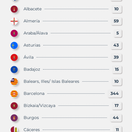
Albacete
10
Almería
59
Araba/Álava
5
Asturias
43
Ávila
39
Badajoz
15
Balears, Illes/ Islas Baleares
10
Barcelona
344
Bizkaia/Vizcaya
17
Burgos
44
Cáceres
11