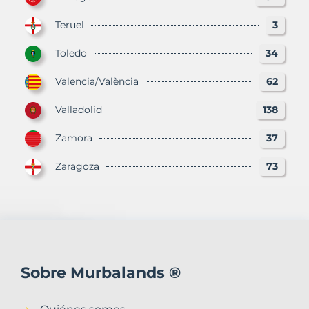
Teruel
3
Toledo
34
Valencia/València
62
Valladolid
138
Zamora
37
Zaragoza
73
Sobre Murbalands ®