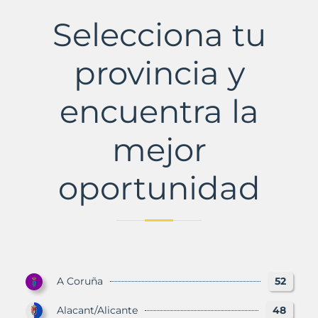
de
Berguedà
Selecciona tu
Municipio
con
Murbalands
provincia y
encuentra la
mejor
oportunidad
A Coruña
52
Alacant/Alicante
48