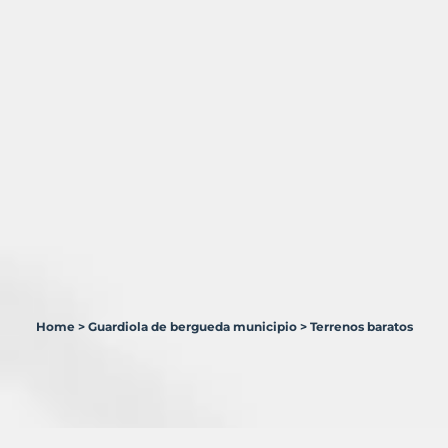
Home
>
Guardiola de bergueda municipio
>
Terrenos baratos
1
Terreno
en
venta
en
Guardiola