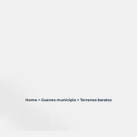
Home
>
Guenes municipio
>
Terrenos baratos
1
Terreno
en
venta
en
Güeñes