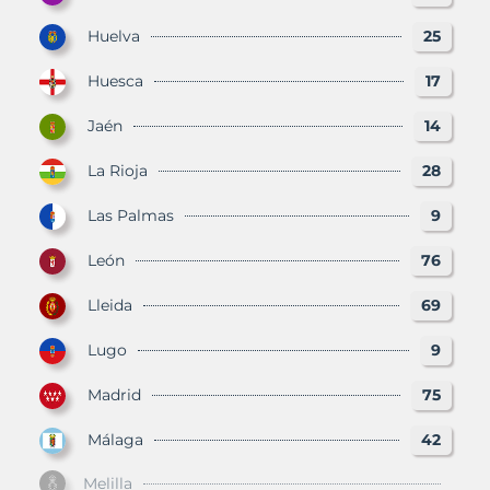
Huelva
25
Huesca
17
Jaén
14
La Rioja
28
Las Palmas
9
León
76
Lleida
69
Lugo
9
Madrid
75
Málaga
42
Melilla