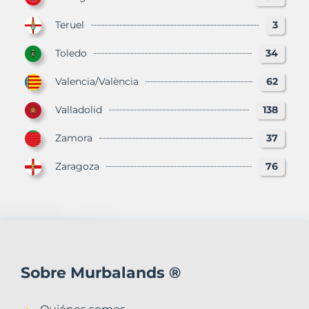
Teruel
3
Toledo
34
Valencia/València
62
Valladolid
138
Zamora
37
Zaragoza
76
Sobre Murbalands ®