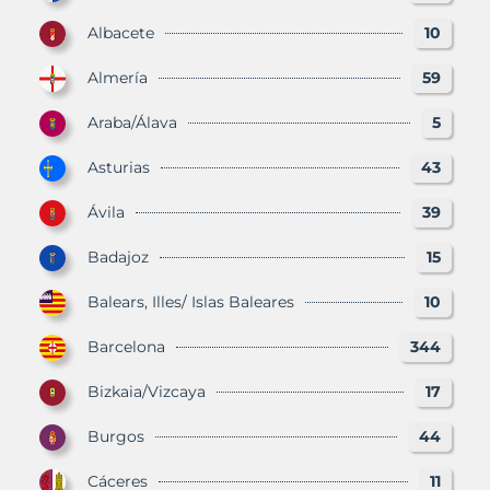
Albacete
10
Almería
59
Araba/Álava
5
Asturias
43
Ávila
39
Badajoz
15
Balears, Illes/ Islas Baleares
10
Barcelona
344
Bizkaia/Vizcaya
17
Burgos
44
Cáceres
11