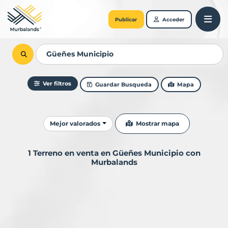
Publicar
Acceder
Ver filtros
Guardar Busqueda
Mapa
Ordenar resultados
Mostrar mapa
Mejor valorados
1 Terreno en venta en Güeñes Municipio con
Murbalands