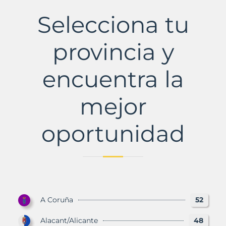
Municipio
con
Selecciona tu
Murbalands
provincia y
encuentra la
mejor
oportunidad
A Coruña
52
Alacant/Alicante
48