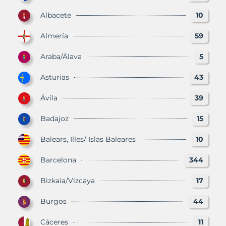
Albacete
10
Almería
59
Araba/Álava
5
Asturias
43
Ávila
39
Badajoz
15
Balears, Illes/ Islas Baleares
10
Barcelona
344
Bizkaia/Vizcaya
17
Burgos
44
Cáceres
11