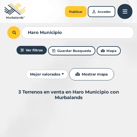
Publicar
Acceder
Ver filtros
Guardar Busqueda
Mapa
Ordenar resultados
Mostrar mapa
Mejor valorados
3 Terrenos en venta en Haro Municipio con
Murbalands