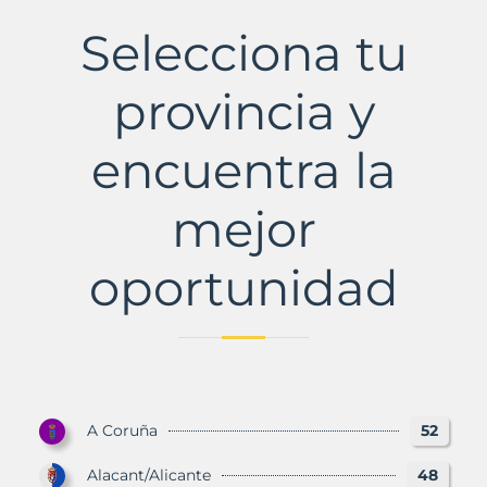
Municipio
con
Selecciona tu
Murbalands
provincia y
encuentra la
mejor
oportunidad
A Coruña
52
Alacant/Alicante
48