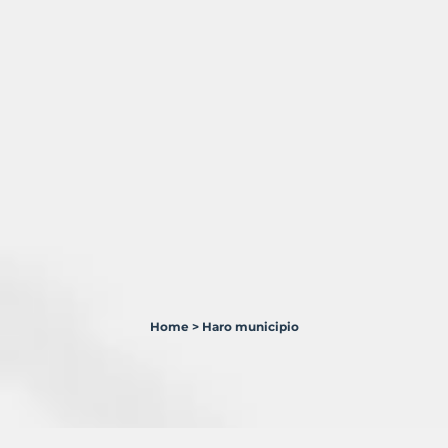
Home
>
Haro municipio
3
Terrenos
en
venta
en
Haro