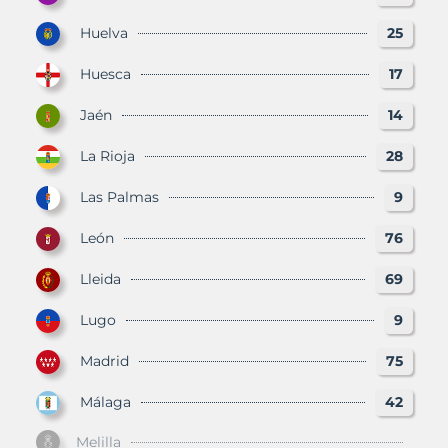
Huelva
25
Huesca
17
Jaén
14
La Rioja
28
Las Palmas
9
León
76
Lleida
69
Lugo
9
Madrid
75
Málaga
42
Melilla