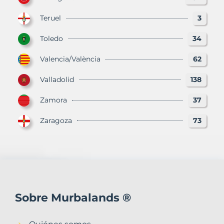
Teruel
3
Toledo
34
Valencia/València
62
Valladolid
138
Zamora
37
Zaragoza
73
Sobre Murbalands ®