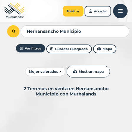
Publicar
Acceder
Ver filtros
Guardar Busqueda
Mapa
Ordenar resultados
Mostrar mapa
Mejor valorados
2 Terrenos en venta en Hernansancho
Municipio con Murbalands