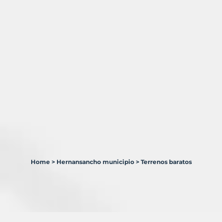
Home
>
Hernansancho municipio
>
Terrenos baratos
2
Terrenos
en
venta
en
Hernansancho