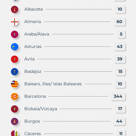
Albacete
10
Almería
60
Araba/Álava
5
Asturias
43
Ávila
39
Badajoz
15
Balears, Illes/ Islas Baleares
10
Barcelona
344
Bizkaia/Vizcaya
17
Burgos
44
Cáceres
11