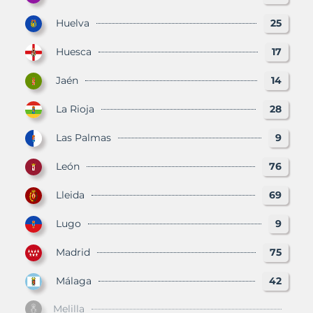
Huelva
25
Huesca
17
Jaén
14
La Rioja
28
Las Palmas
9
León
76
Lleida
69
Lugo
9
Madrid
75
Málaga
42
Melilla