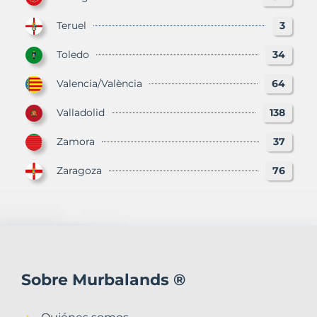
Teruel
3
Toledo
34
Valencia/València
64
Valladolid
138
Zamora
37
Zaragoza
76
Sobre Murbalands ®