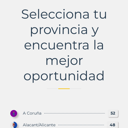
Municipio
con
Selecciona tu
Murbalands
provincia y
encuentra la
mejor
oportunidad
A Coruña
52
Alacant/Alicante
48