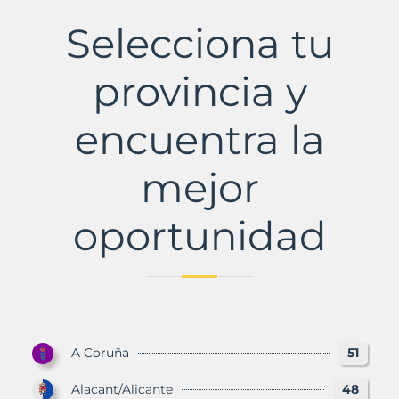
La
Municipio
Selecciona tu
con
Murbalands
provincia y
encuentra la
mejor
oportunidad
A Coruña
51
Alacant/Alicante
48