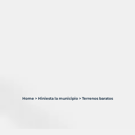
Home
>
Hiniesta la municipio
>
Terrenos baratos
1
Terreno
en
venta
en
Hiniesta,