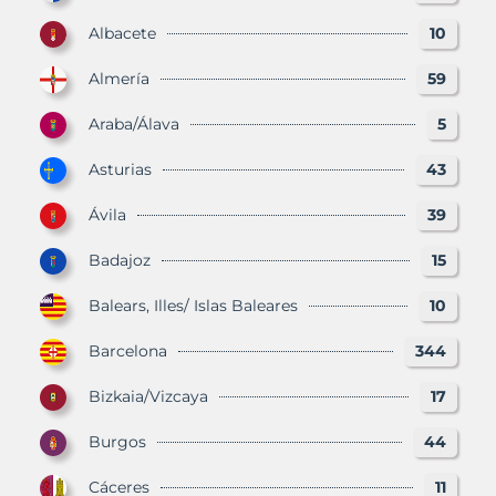
Albacete
10
Almería
59
Araba/Álava
5
Asturias
43
Ávila
39
Badajoz
15
Balears, Illes/ Islas Baleares
10
Barcelona
344
Bizkaia/Vizcaya
17
Burgos
44
Cáceres
11