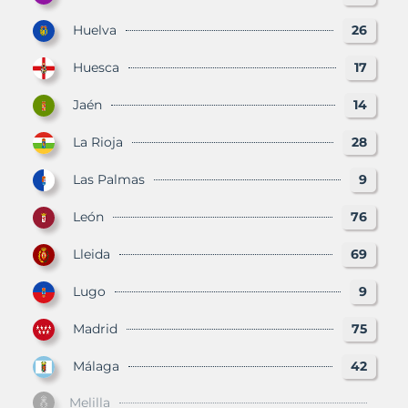
Huelva
26
Huesca
17
Jaén
14
La Rioja
28
Las Palmas
9
León
76
Lleida
69
Lugo
9
Madrid
75
Málaga
42
Melilla