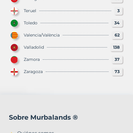
Teruel
3
Toledo
34
Valencia/València
62
Valladolid
138
Zamora
37
Zaragoza
73
Sobre Murbalands ®