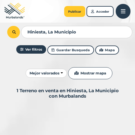
Publicar
Acceder
Ver filtros
Guardar Busqueda
Mapa
Ordenar resultados
Mostrar mapa
Mejor valorados
1 Terreno en venta en Hiniesta, La Municipio
con Murbalands