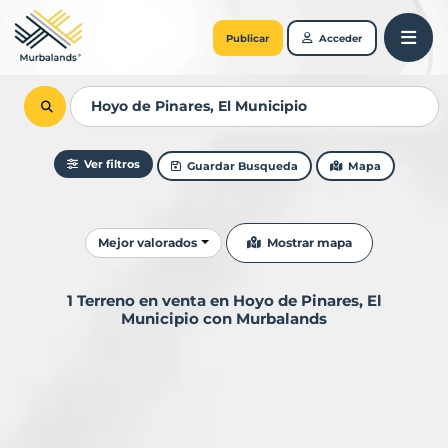
Publicar
Acceder
Ver filtros
Guardar Busqueda
Mapa
Ordenar resultados
Mostrar mapa
Mejor valorados
1 Terreno en venta en Hoyo de Pinares, El
Municipio con Murbalands