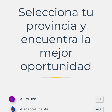
de
Pinares,
Selecciona tu
El
Municipio
con
provincia y
Murbalands
encuentra la
mejor
oportunidad
A Coruña
51
Alacant/Alicante
48