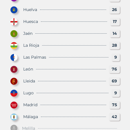
Huelva
26
Huesca
17
Jaén
14
La Rioja
28
Las Palmas
9
León
76
Lleida
69
Lugo
9
Madrid
75
Málaga
42
Melilla