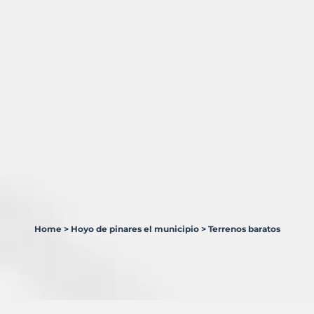
Home
>
Hoyo de pinares el municipio
>
Terrenos baratos
1
Terreno
en
venta
en
Hoyo