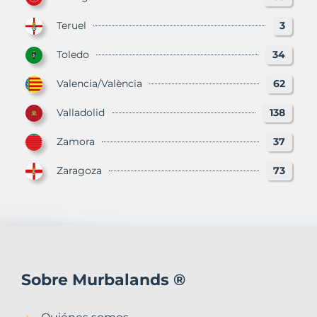
Teruel
3
Toledo
34
Valencia/València
62
Valladolid
138
Zamora
37
Zaragoza
73
Sobre Murbalands ®