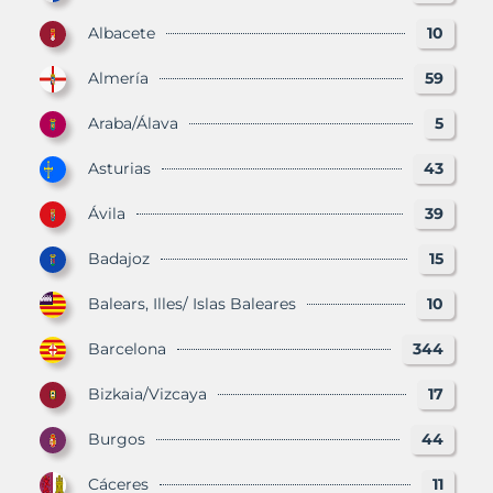
Albacete
10
Almería
59
Araba/Álava
5
Asturias
43
Ávila
39
Badajoz
15
Balears, Illes/ Islas Baleares
10
Barcelona
344
Bizkaia/Vizcaya
17
Burgos
44
Cáceres
11