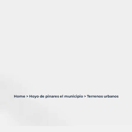
Home
>
Hoyo de pinares el municipio
>
Terrenos urbanos
1
Terreno
en
venta
en
Hoyo