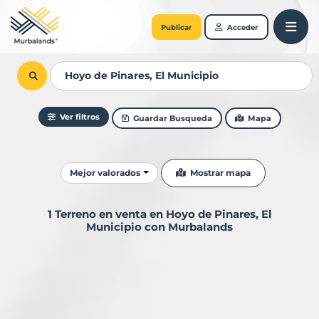
Publicar
Acceder
Ver filtros
Guardar Busqueda
Mapa
Ordenar resultados
Mostrar mapa
Mejor valorados
1 Terreno en venta en Hoyo de Pinares, El
Municipio con Murbalands