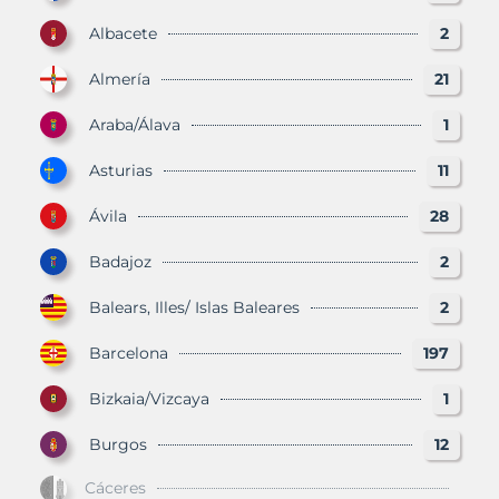
Albacete
2
Almería
21
Araba/Álava
1
Asturias
11
Ávila
28
Badajoz
2
Balears, Illes/ Islas Baleares
2
Barcelona
197
Bizkaia/Vizcaya
1
Burgos
12
Cáceres