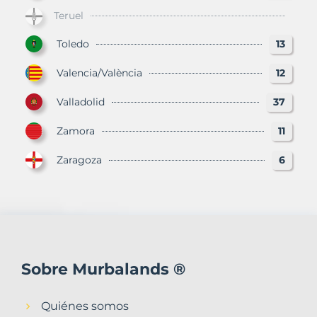
Teruel
Toledo
13
Valencia/València
12
Valladolid
37
Zamora
11
Zaragoza
6
Sobre Murbalands ®
Quiénes somos