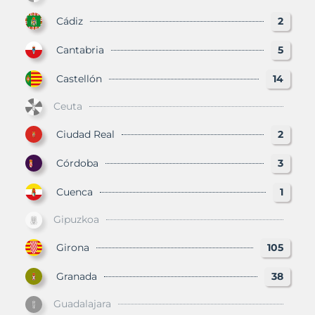
Cádiz
2
Cantabria
5
Castellón
14
Ceuta
Ciudad Real
2
Córdoba
3
Cuenca
1
Gipuzkoa
Girona
105
Granada
38
Guadalajara