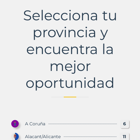
de
Pinares,
Selecciona tu
El
Municipio
con
provincia y
Murbalands
encuentra la
mejor
oportunidad
A Coruña
6
Alacant/Alicante
11