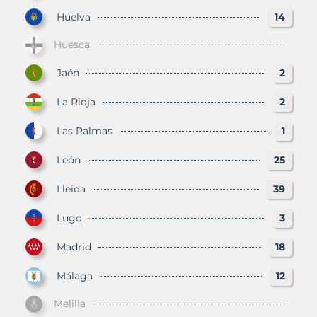
Huelva
14
Huesca
Jaén
2
La Rioja
2
Las Palmas
1
León
25
Lleida
39
Lugo
3
Madrid
18
Málaga
12
Melilla