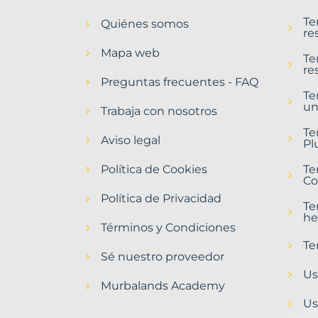
en
Te
Quiénes somos
Huerta
re
de
Mapa web
Rey
Te
re
Municipio
Preguntas frecuentes - FAQ
con
Te
un
Murbalands
Trabaja con nosotros
Home
Te
Aviso legal
>
Pl
Huerta
Política de Cookies
de
Te
Co
rey
municipio
Política de Privacidad
Te
>
he
Terrenos
Términos y Condiciones
baratos
Te
Sé nuestro proveedor
Us
Murbalands Academy
Us