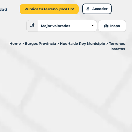
Acceder
idad
Publica tu terreno ¡GRATIS!
Ordenar resultados
Mejor valorados
Mapa
Home
>
Burgos Provincia
>
Huerta de Rey Municipio
>
Terrenos
baratos