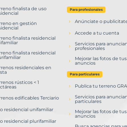
rreno finalista de uso
Para profesionales
sidencial
Anúnciate o publicitat
rreno en gestión
sidencial
Accede a tu cuenta
rreno finalista residencial
ifamiliar
Servicios para anuncia
profesionales
rreno finalista residencial
urifamiliar
Mejorar las fotos de tus
anuncios
rrenos residenciales en
sta
Para particulares
rrenos rústicos < 1
Publica tu terreno GRA
ctáreas
Servicios para anuncia
rrenos edificables Terciario
particulares
o residencial unifamiliar
Mejorar las fotos de tus
anuncios
o residencial plurifamiliar
Busca agencias para v