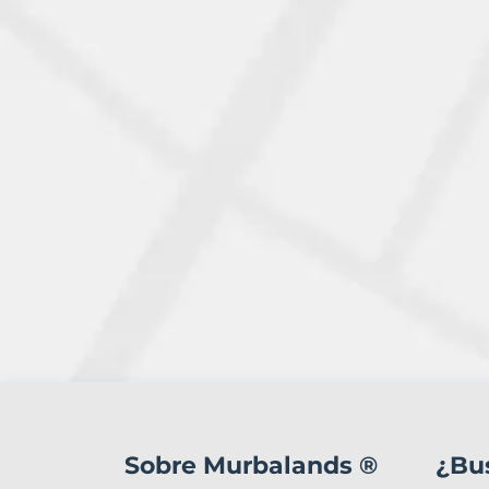
1
Terreno
en
Sobre Murbalands ®
¿Bu
venta