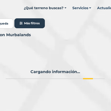
¿Qué terreno buscas?
Servicios
Actual
Más filtros
queda
 con Murbalands
Cargando información...