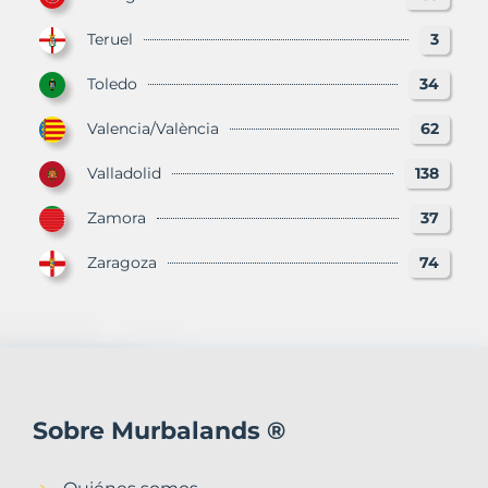
Teruel
3
Toledo
34
Valencia/València
62
Valladolid
138
Zamora
37
Zaragoza
74
Sobre Murbalands ®