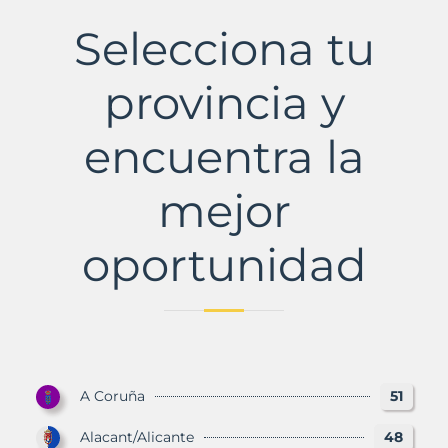
Municipio
con
Selecciona tu
Murbalands
provincia y
encuentra la
mejor
oportunidad
A Coruña
51
Alacant/Alicante
48