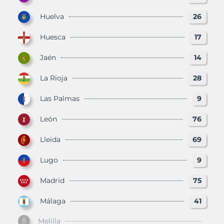
Huelva
26
Huesca
17
Jaén
14
La Rioja
28
Las Palmas
9
León
76
Lleida
69
Lugo
9
Madrid
75
Málaga
41
Melilla