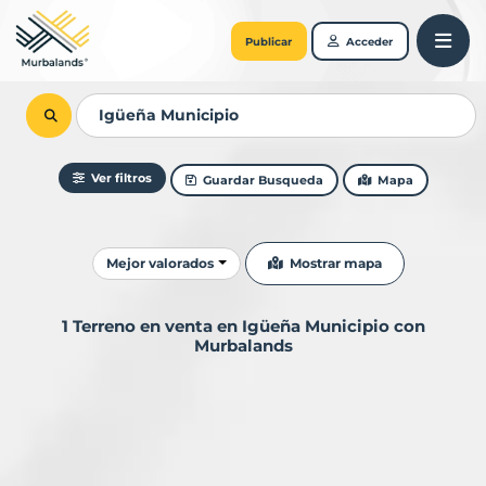
Publicar
Acceder
Ver filtros
Guardar Busqueda
Mapa
Ordenar resultados
Mostrar mapa
Mejor valorados
1 Terreno en venta en Igüeña Municipio con
Murbalands