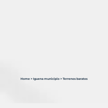
Home
>
Iguena municipio
>
Terrenos baratos
1
Terreno
en
venta
en
Igüeña