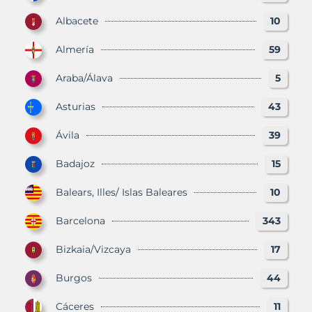
Albacete
10
Almería
59
Araba/Álava
5
Asturias
43
Ávila
39
Badajoz
15
Balears, Illes/ Islas Baleares
10
Barcelona
343
Bizkaia/Vizcaya
17
Burgos
44
Cáceres
11