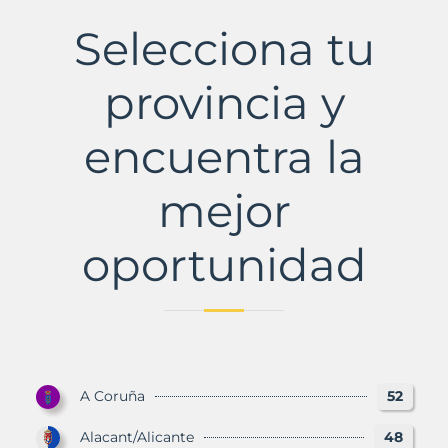
Municipio
con
Selecciona tu
Murbalands
provincia y
encuentra la
mejor
oportunidad
A Coruña
52
Alacant/Alicante
48