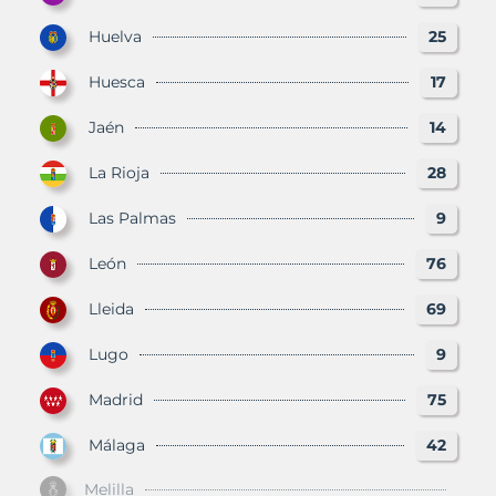
Huelva
25
Huesca
17
Jaén
14
La Rioja
28
Las Palmas
9
León
76
Lleida
69
Lugo
9
Madrid
75
Málaga
42
Melilla