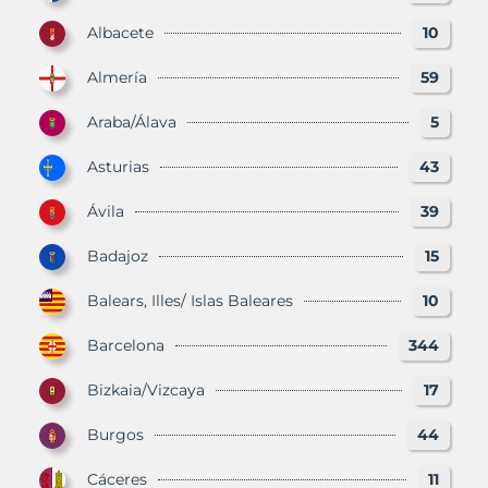
Albacete
10
Almería
59
Araba/Álava
5
Asturias
43
Ávila
39
Badajoz
15
Balears, Illes/ Islas Baleares
10
Barcelona
344
Bizkaia/Vizcaya
17
Burgos
44
Cáceres
11