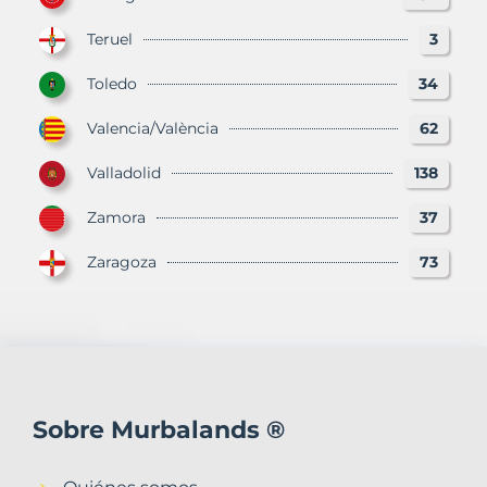
Teruel
3
Toledo
34
Valencia/València
62
Valladolid
138
Zamora
37
Zaragoza
73
Sobre Murbalands ®