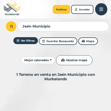
Publicar
Acceder
Ver filtros
Guardar Busqueda
Mapa
Ordenar resultados
Mostrar mapa
Mejor valorados
1 Terreno en venta en Jaén Municipio con
Murbalands