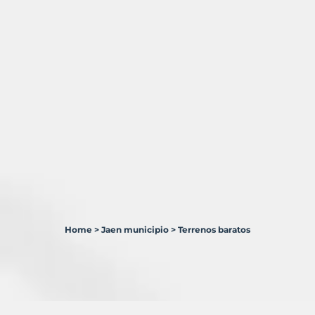
Home
>
Jaen municipio
>
Terrenos baratos
1
Terreno
en
venta
en
Jaén