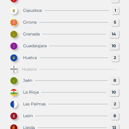
Gipuzkoa
1
Girona
5
Granada
14
Guadalajara
10
Huelva
2
Huesca
Jaén
8
La Rioja
10
Las Palmas
2
León
8
Lleida
13