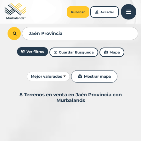
Publicar
Acceder
Ver filtros
Guardar Busqueda
Mapa
Ordenar resultados
Mostrar mapa
Mejor valorados
8 Terrenos en venta en Jaén Provincia con
Murbalands