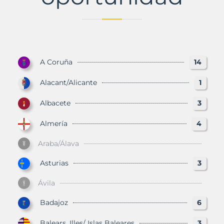
A Coruña
14
Alacant/Alicante
1
Albacete
3
Almería
4
Araba/Álava
Asturias
3
Ávila
Badajoz
6
Balears, Illes/ Islas Baleares
3