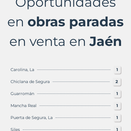
Oportunidades
Jaén
Provincia
con
en
obras paradas
Murbalands
en venta en
Jaén
Carolina, La
1
Chiclana de Segura
2
Guarromán
1
Mancha Real
1
Puerta de Segura, La
1
Siles
1