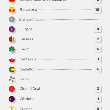
Barcelona
16
Bizkaia/Vizcaya
Burgos
11
Cáceres
2
Cádiz
6
Cantabria
1
Castellón
4
Ceuta
Ciudad Real
3
Córdoba
1
Cuenca
8