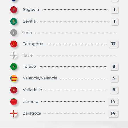
Segovia
1
Sevilla
1
Soria
Tarragona
13
Teruel
Toledo
8
Valencia/València
5
Valladolid
8
Zamora
14
Zaragoza
14