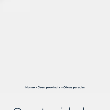
Home
>
Jaen provincia
>
Obras paradas
8
Terrenos
en
venta
en