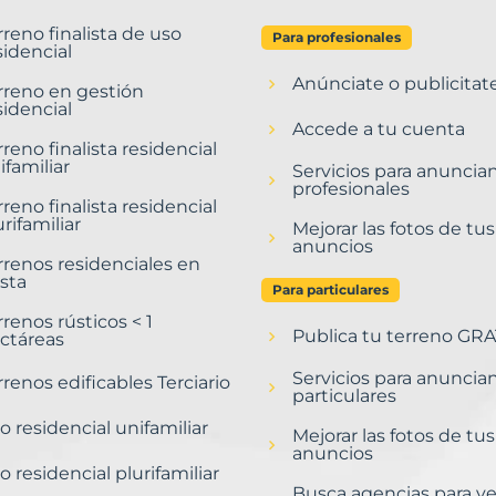
rreno finalista de uso
Para profesionales
sidencial
Anúnciate o publicitat
rreno en gestión
sidencial
Accede a tu cuenta
rreno finalista residencial
ifamiliar
Servicios para anuncia
profesionales
rreno finalista residencial
urifamiliar
Mejorar las fotos de tus
anuncios
rrenos residenciales en
sta
Para particulares
rrenos rústicos < 1
Publica tu terreno GRA
ctáreas
Servicios para anuncia
rrenos edificables Terciario
particulares
o residencial unifamiliar
Mejorar las fotos de tus
anuncios
o residencial plurifamiliar
Busca agencias para v