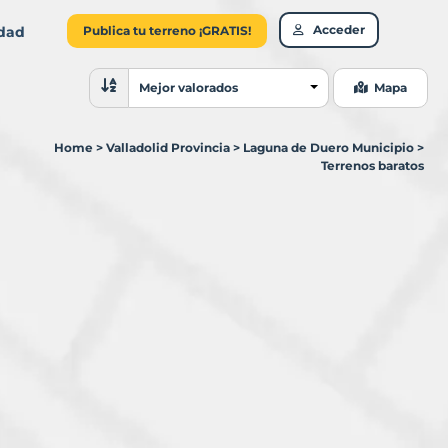
Acceder
idad
Publica tu terreno ¡GRATIS!
Ordenar resultados
Mejor valorados
Mapa
Home
>
Valladolid Provincia
>
Laguna de Duero Municipio
>
Terrenos baratos