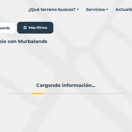
¿Qué terreno buscas?
Servicios
Actual
Más filtros
queda
pio con Murbalands
Cargando información...