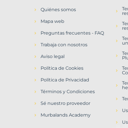
en
Te
Quiénes somos
Laguna
re
de
Mapa web
Duero
Te
re
Municipio
Preguntas frecuentes - FAQ
con
Te
un
Murbalands
Trabaja con nosotros
Home
Te
Aviso legal
>
Pl
Laguna
Política de Cookies
de
Te
Co
duero
municipio
Política de Privacidad
Te
>
he
Terrenos
Términos y Condiciones
baratos
Te
Sé nuestro proveedor
Us
Murbalands Academy
Us