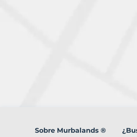
2
Terrenos
en
Sobre Murbalands ®
¿Bu
venta