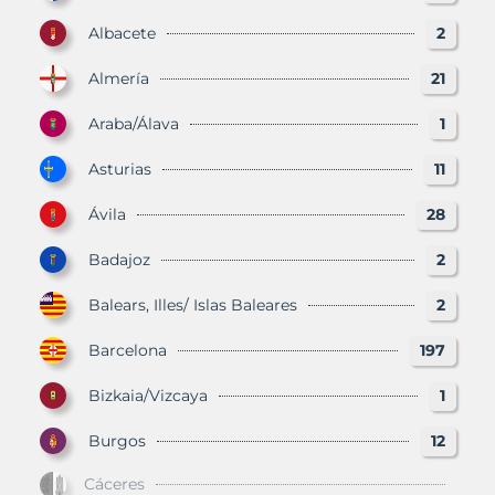
Albacete
2
Almería
21
Araba/Álava
1
Asturias
11
Ávila
28
Badajoz
2
Balears, Illes/ Islas Baleares
2
Barcelona
197
Bizkaia/Vizcaya
1
Burgos
12
Cáceres