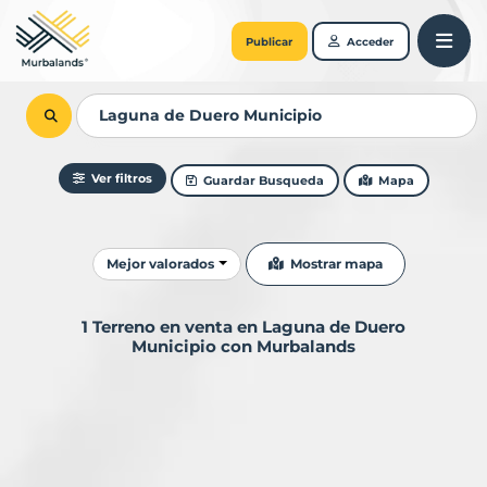
Publicar
Acceder
Ver filtros
Guardar Busqueda
Mapa
Ordenar resultados
Mostrar mapa
Mejor valorados
1 Terreno en venta en Laguna de Duero
Municipio con Murbalands