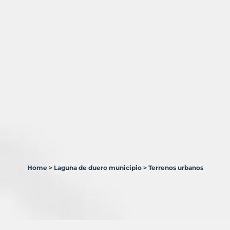
Home
>
Laguna de duero municipio
>
Terrenos urbanos
1
Terreno
en
venta
en
Laguna