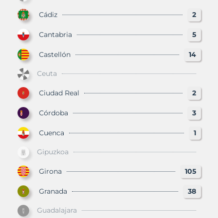
Cádiz
2
Cantabria
5
Castellón
14
Ceuta
Ciudad Real
2
Córdoba
3
Cuenca
1
Gipuzkoa
Girona
105
Granada
38
Guadalajara