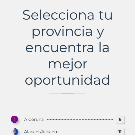
de
Duero
Selecciona tu
Municipio
con
Murbalands
provincia y
encuentra la
mejor
oportunidad
A Coruña
6
Alacant/Alicante
11