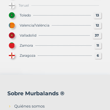
Teruel
Toledo
13
Valencia/València
12
Valladolid
37
Zamora
11
Zaragoza
6
Sobre Murbalands ®
Quiénes somos