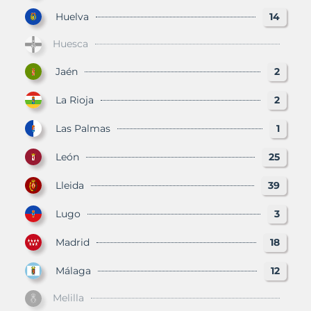
Huelva
14
Huesca
Jaén
2
La Rioja
2
Las Palmas
1
León
25
Lleida
39
Lugo
3
Madrid
18
Málaga
12
Melilla