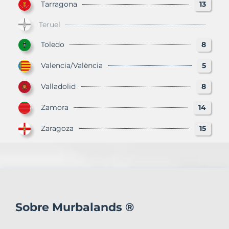
Tarragona
13
Teruel
Toledo
8
Valencia/València
5
Valladolid
8
Zamora
14
Zaragoza
15
Sobre Murbalands ®