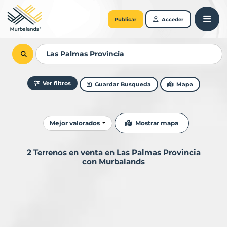
Publicar
Acceder
Ver filtros
Guardar Busqueda
Mapa
Ordenar resultados
Mostrar mapa
Mejor valorados
2 Terrenos en venta en Las Palmas Provincia
con Murbalands