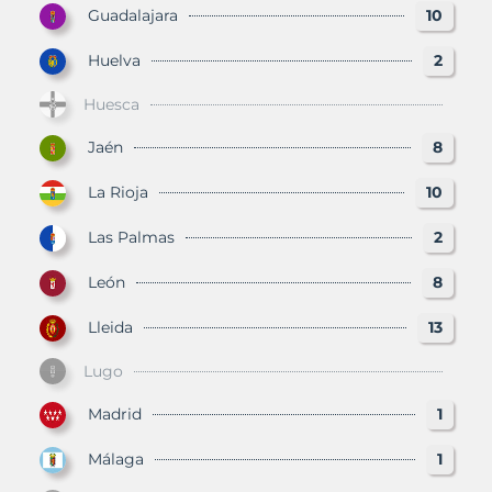
Guadalajara
10
Huelva
2
Huesca
Jaén
8
La Rioja
10
Las Palmas
2
León
8
Lleida
13
Lugo
Madrid
1
Málaga
1