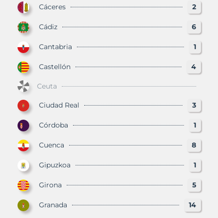
Cáceres
2
Cádiz
6
Cantabria
1
Castellón
4
Ceuta
Ciudad Real
3
Córdoba
1
Cuenca
8
Gipuzkoa
1
Girona
5
Granada
14