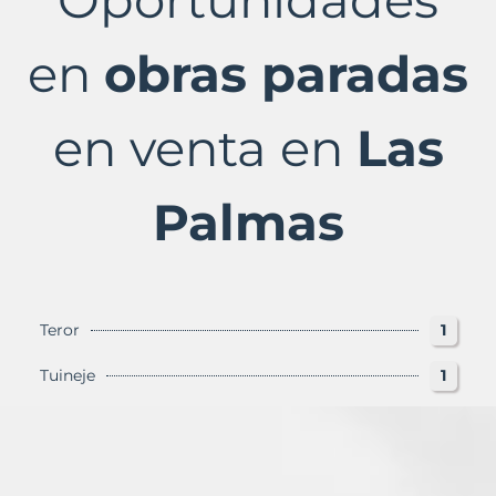
Las
Palmas
Provincia
en
obras paradas
con
Murbalands
en venta en
Las
Palmas
Teror
1
Tuineje
1