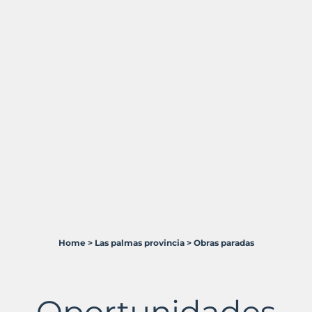
Home
>
Las palmas provincia
>
Obras paradas
2
Terrenos
en
venta
Oportunidades
en