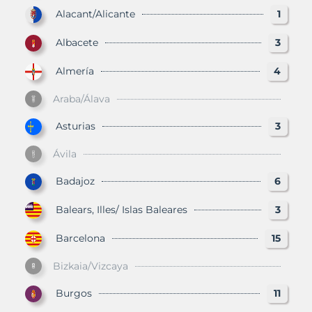
Alacant/Alicante
1
Albacete
3
Almería
4
Araba/Álava
Asturias
3
Ávila
Badajoz
6
Balears, Illes/ Islas Baleares
3
Barcelona
15
Bizkaia/Vizcaya
Burgos
11