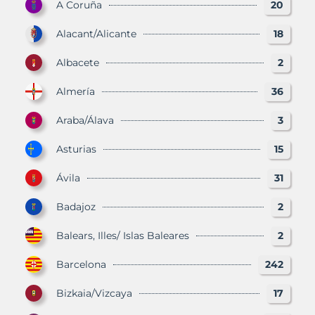
A Coruña
20
Alacant/Alicante
18
Albacete
2
Almería
36
Araba/Álava
3
Asturias
15
Ávila
31
Badajoz
2
Balears, Illes/ Islas Baleares
2
Barcelona
242
Bizkaia/Vizcaya
17