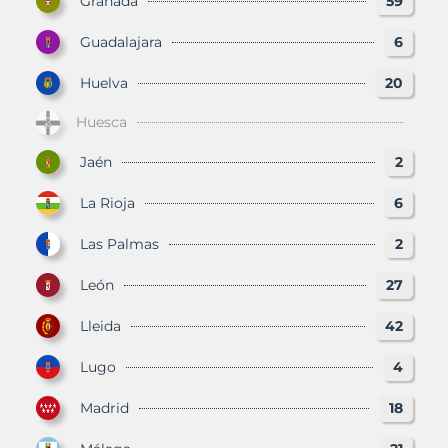
Granada
59
Guadalajara
6
Huelva
20
Huesca
Jaén
2
La Rioja
6
Las Palmas
2
León
27
Lleida
42
Lugo
4
Madrid
18