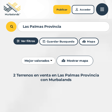
Publicar
Acceder
Ver filtros
Guardar Busqueda
Mapa
Ordenar resultados
Mostrar mapa
Mejor valorados
2 Terrenos en venta en Las Palmas Provincia
con Murbalands