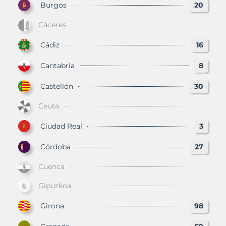
Burgos
20
Cáceres
Cádiz
16
Cantabria
8
Castellón
30
Ceuta
Ciudad Real
3
Córdoba
27
Cuenca
Gipuzkoa
Girona
98