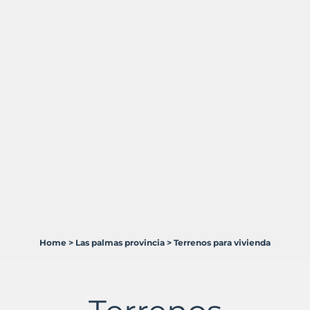
Home
>
Las palmas provincia
>
Terrenos para vivienda
2
Terrenos
en
venta
en