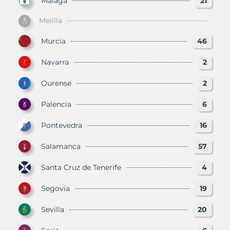
Málaga
21
Melilla
Murcia
46
Navarra
2
Ourense
2
Palencia
6
Pontevedra
16
Salamanca
57
Santa Cruz de Tenerife
4
Segovia
19
Sevilla
20