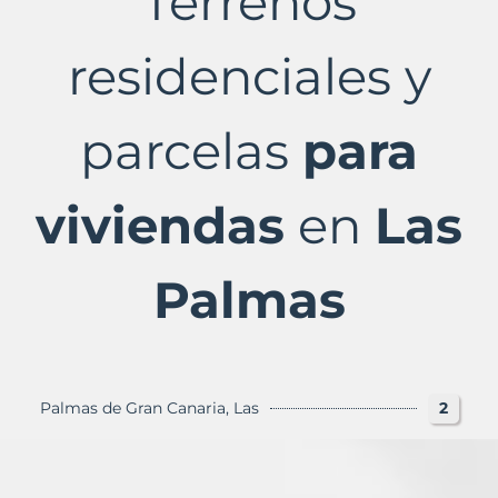
Terrenos
Las
Palmas
Provincia
residenciales y
con
Murbalands
parcelas
para
viviendas
en
Las
Palmas
Palmas de Gran Canaria, Las
2