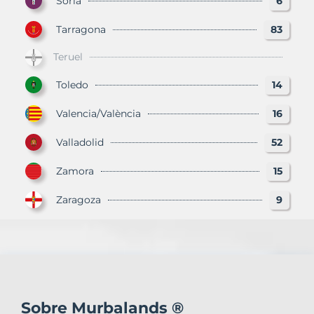
Soria
6
Tarragona
83
Teruel
Toledo
14
Valencia/València
16
Valladolid
52
Zamora
15
Zaragoza
9
Sobre Murbalands ®