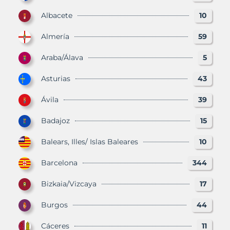
Albacete
10
Almería
59
Araba/Álava
5
Asturias
43
Ávila
39
Badajoz
15
Balears, Illes/ Islas Baleares
10
Barcelona
344
Bizkaia/Vizcaya
17
Burgos
44
Cáceres
11