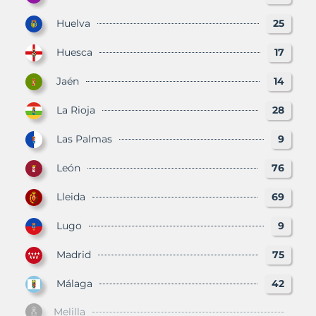
Huelva
25
Huesca
17
Jaén
14
La Rioja
28
Las Palmas
9
León
76
Lleida
69
Lugo
9
Madrid
75
Málaga
42
Melilla