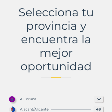
Municipio
con
Selecciona tu
Murbalands
provincia y
encuentra la
mejor
oportunidad
A Coruña
52
Alacant/Alicante
48