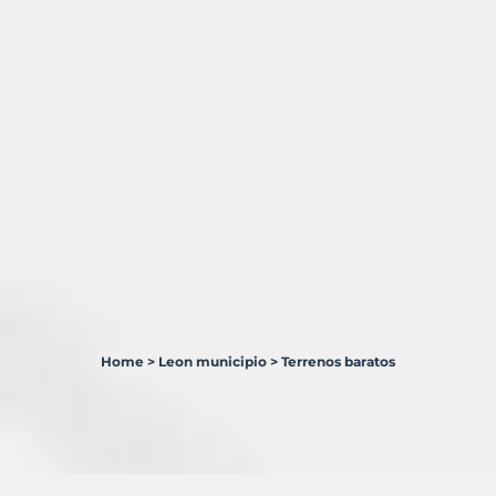
Home
>
Leon municipio
>
Terrenos baratos
25
Terrenos
en
venta
en
León