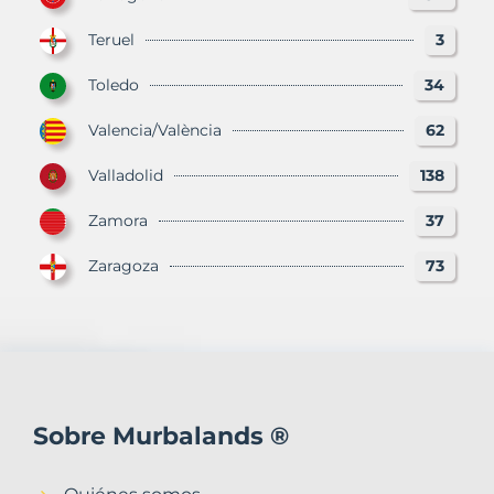
Teruel
3
Toledo
34
Valencia/València
62
Valladolid
138
Zamora
37
Zaragoza
73
Sobre Murbalands ®