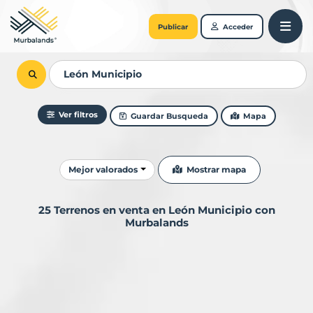
Publicar
Acceder
Ver filtros
Guardar Busqueda
Mapa
Ordenar resultados
Mostrar mapa
Mejor valorados
25 Terrenos en venta en León Municipio con
Murbalands