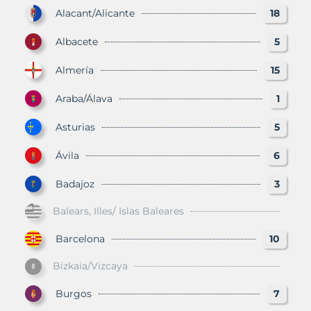
Alacant/Alicante
18
Albacete
5
Almería
15
Araba/Álava
1
Asturias
5
Ávila
6
Badajoz
3
Balears, Illes/ Islas Baleares
Barcelona
10
Bizkaia/Vizcaya
Burgos
7