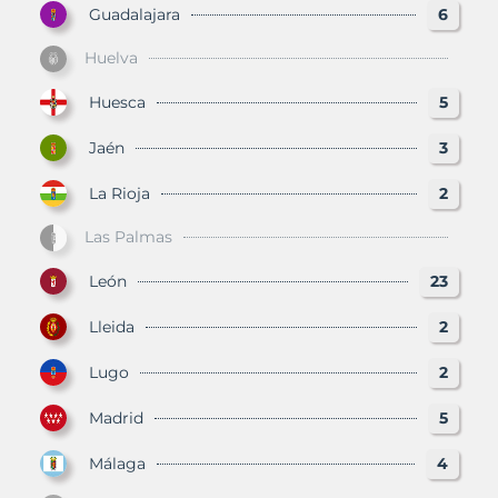
Guadalajara
6
Huelva
Huesca
5
Jaén
3
La Rioja
2
Las Palmas
León
23
Lleida
2
Lugo
2
Madrid
5
Málaga
4