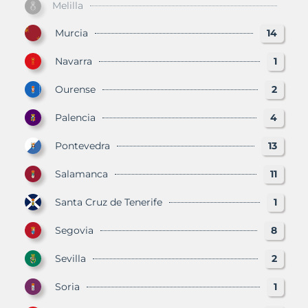
Melilla
Murcia
14
Navarra
1
Ourense
2
Palencia
4
Pontevedra
13
Salamanca
11
Santa Cruz de Tenerife
1
Segovia
8
Sevilla
2
Soria
1