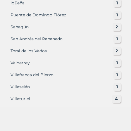
Igüeña
1
Puente de Domingo Flórez
1
Sahagún
2
San Andrés del Rabanedo
1
Toral de los Vados
2
Valderrey
1
Villafranca del Bierzo
1
Villaselán
1
Villaturiel
4