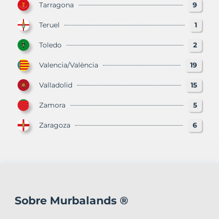
Tarragona
9
Teruel
1
Toledo
2
Valencia/València
19
Valladolid
15
Zamora
5
Zaragoza
6
Sobre Murbalands ®