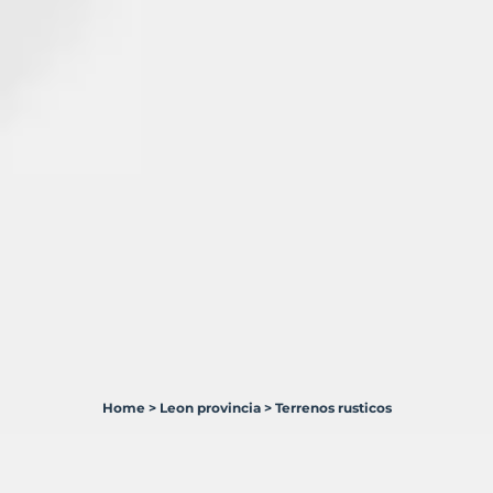
Home
>
Leon provincia
>
Terrenos rusticos
20
Terrenos
en
venta