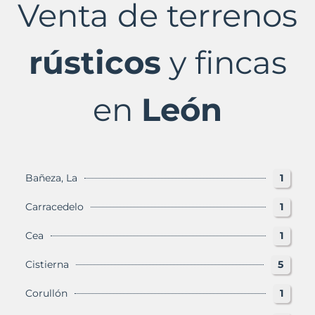
Venta de terrenos
en
León
Provincia
con
rústicos
y fincas
Murbalands
en
León
Bañeza, La
1
Carracedelo
1
Cea
1
Cistierna
5
Corullón
1