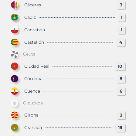
Cáceres
3
Cádiz
1
Cantabria
1
Castellón
4
Ceuta
Ciudad Real
10
Córdoba
5
Cuenca
6
Gipuzkoa
Girona
2
Granada
19