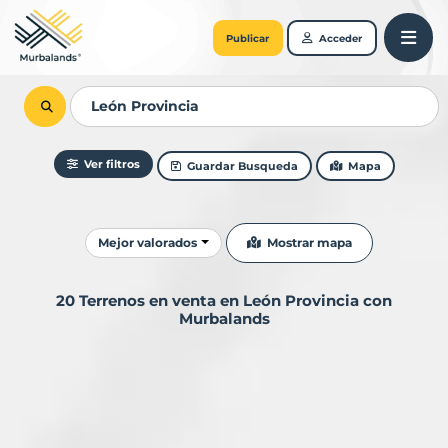
Publicar
Acceder
Ver filtros
Guardar Busqueda
Mapa
Ordenar resultados
Mostrar mapa
Mejor valorados
20 Terrenos en venta en León Provincia con
Murbalands