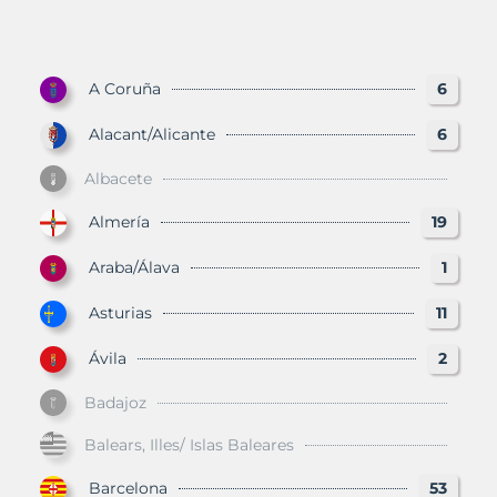
A Coruña
6
Alacant/Alicante
6
Albacete
Almería
19
Araba/Álava
1
Asturias
11
Ávila
2
Badajoz
Balears, Illes/ Islas Baleares
Barcelona
53