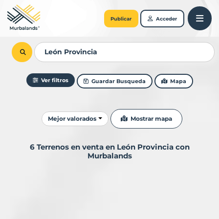
Publicar
Acceder
Ver filtros
Guardar Busqueda
Mapa
Ordenar resultados
Mostrar mapa
Mejor valorados
6 Terrenos en venta en León Provincia con
Murbalands