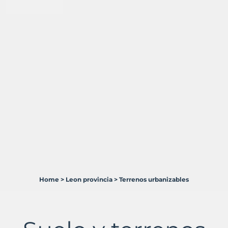
Home
>
Leon provincia
>
Terrenos urbanizables
6
Terrenos
en
venta
en