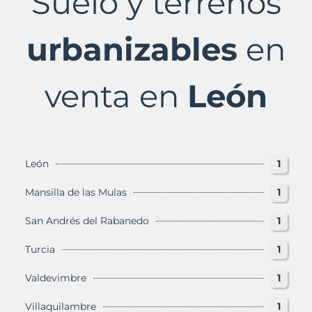
Suelo y terrenos
León
Provincia
con
urbanizables
en
Murbalands
venta en
León
León
1
Mansilla de las Mulas
1
San Andrés del Rabanedo
1
Turcia
1
Valdevimbre
1
Villaquilambre
1