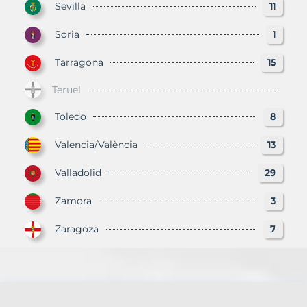
Sevilla
11
Soria
1
Tarragona
15
Teruel
Toledo
8
Valencia/València
13
Valladolid
29
Zamora
3
Zaragoza
7