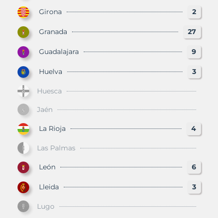
Girona
2
Granada
27
Guadalajara
9
Huelva
3
Huesca
Jaén
La Rioja
4
Las Palmas
León
6
Lleida
3
Lugo