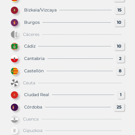
Bizkaia/Vizcaya
15
Burgos
10
Cáceres
Cádiz
10
Cantabria
2
Castellón
8
Ceuta
Ciudad Real
1
Córdoba
25
Cuenca
Gipuzkoa