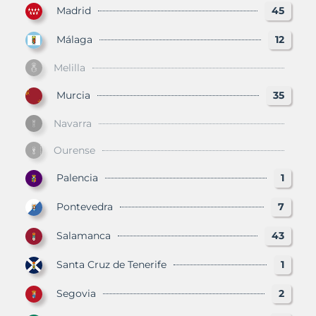
Madrid
45
Málaga
12
Melilla
Murcia
35
Navarra
Ourense
Palencia
1
Pontevedra
7
Salamanca
43
Santa Cruz de Tenerife
1
Segovia
2