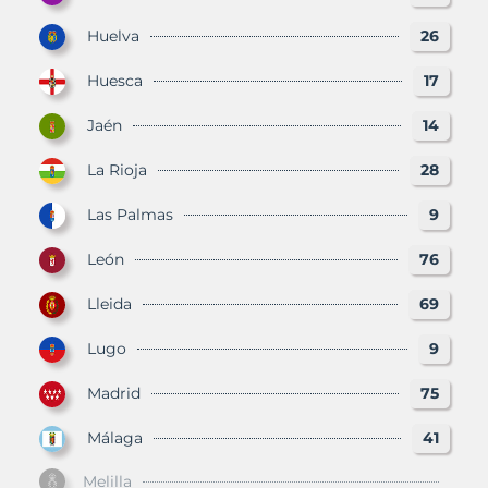
Huelva
26
Huesca
17
Jaén
14
La Rioja
28
Las Palmas
9
León
76
Lleida
69
Lugo
9
Madrid
75
Málaga
41
Melilla