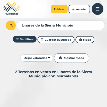
Publicar
Acceder
Ver filtros
Guardar Busqueda
Mapa
Ordenar resultados
Mostrar mapa
Mejor valorados
2 Terrenos en venta en Linares de la Sierra
Municipio con Murbalands