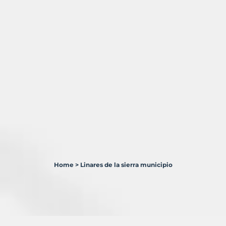
Home
>
Linares de la sierra municipio
2
Terrenos
en
venta
en
Linares