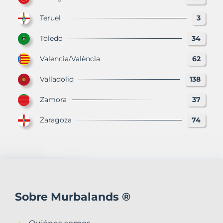
Teruel
3
Toledo
34
Valencia/València
62
Valladolid
138
Zamora
37
Zaragoza
74
Sobre Murbalands ®