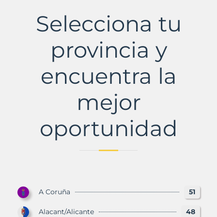
de
la
Selecciona tu
Sierra
Municipio
con
provincia y
Murbalands
encuentra la
mejor
oportunidad
A Coruña
51
Alacant/Alicante
48