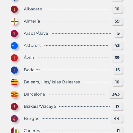
Albacete
10
Almería
59
Araba/Álava
5
Asturias
43
Ávila
39
Badajoz
15
Balears, Illes/ Islas Baleares
10
Barcelona
343
Bizkaia/Vizcaya
17
Burgos
44
Cáceres
11