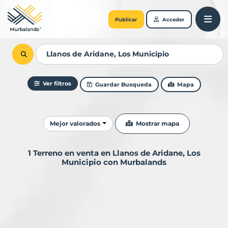
Publicar
Acceder
Ver filtros
Guardar Busqueda
Mapa
Ordenar resultados
Mostrar mapa
Mejor valorados
1 Terreno en venta en Llanos de Aridane, Los
Municipio con Murbalands