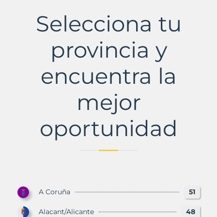
de
Aridane,
Selecciona tu
Los
Municipio
con
provincia y
Murbalands
encuentra la
mejor
oportunidad
A Coruña
51
Alacant/Alicante
48