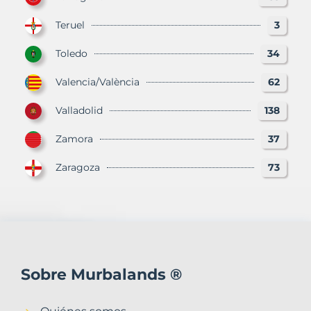
Teruel
3
Toledo
34
Valencia/València
62
Valladolid
138
Zamora
37
Zaragoza
73
Sobre Murbalands ®