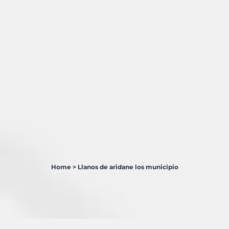
Home
>
Llanos de aridane los municipio
1
Terreno
en
venta
en
Llanos