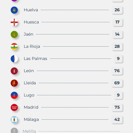
Huelva
26
Huesca
17
Jaén
14
La Rioja
28
Las Palmas
9
León
76
Lleida
69
Lugo
9
Madrid
75
Málaga
42
Melilla