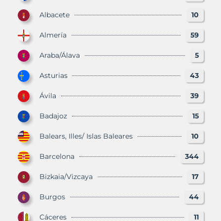
Albacete
10
Almería
59
Araba/Álava
5
Asturias
43
Ávila
39
Badajoz
15
Balears, Illes/ Islas Baleares
10
Barcelona
344
Bizkaia/Vizcaya
17
Burgos
44
Cáceres
11