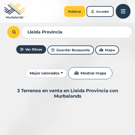
Publicar
Acceder
Ver filtros
Guardar Busqueda
Mapa
Ordenar resultados
Mostrar mapa
Mejor valorados
3 Terrenos en venta en Lleida Provincia con
Murbalands