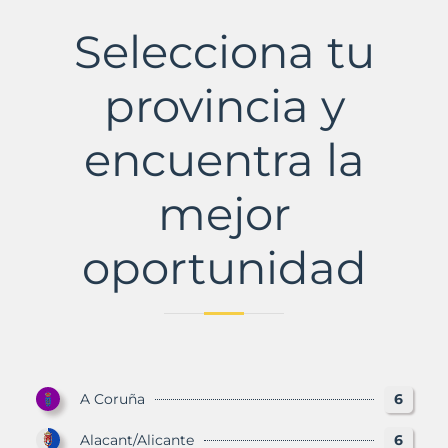
Selecciona tu
provincia y
encuentra la
mejor
oportunidad
A Coruña
6
Alacant/Alicante
6