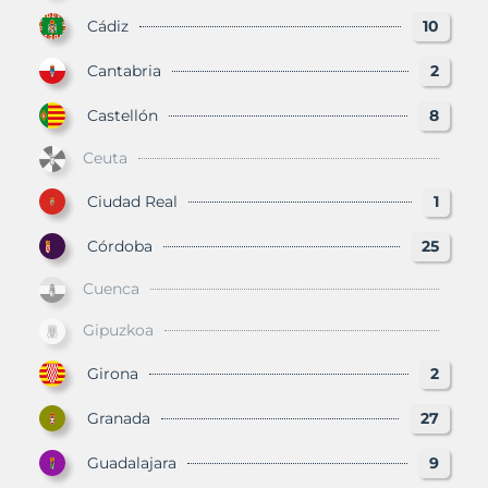
Cádiz
10
Cantabria
2
Castellón
8
Ceuta
Ciudad Real
1
Córdoba
25
Cuenca
Gipuzkoa
Girona
2
Granada
27
Guadalajara
9