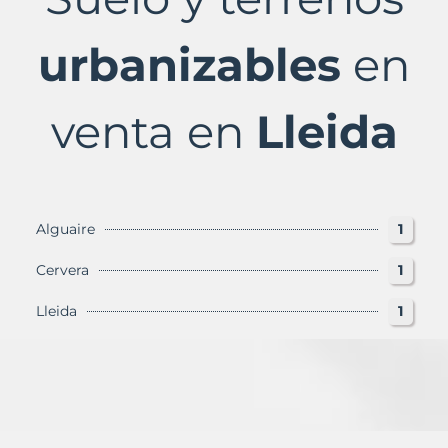
Lleida
Provincia
con
urbanizables
en
Murbalands
venta en
Lleida
Alguaire
1
Cervera
1
Lleida
1