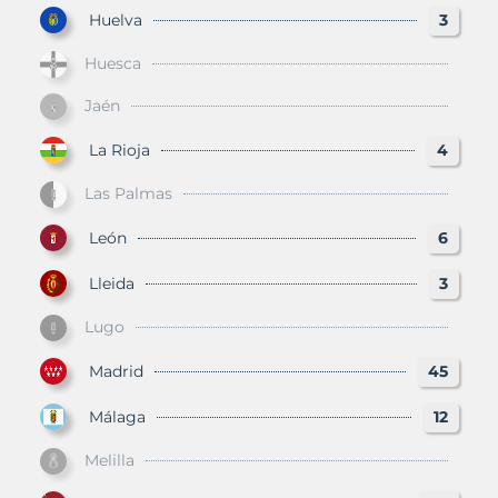
Huelva
3
Huesca
Jaén
La Rioja
4
Las Palmas
León
6
Lleida
3
Lugo
Madrid
45
Málaga
12
Melilla