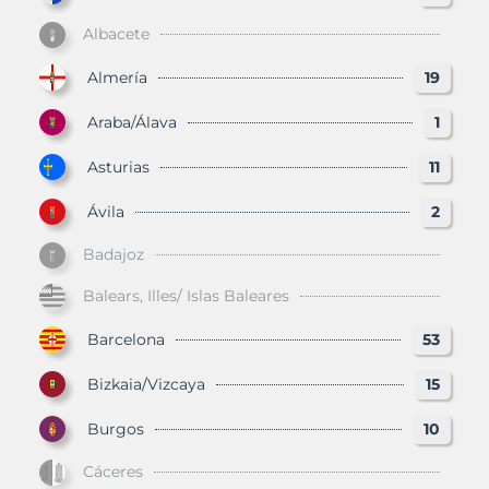
Albacete
Almería
19
Araba/Álava
1
Asturias
11
Ávila
2
Badajoz
Balears, Illes/ Islas Baleares
Barcelona
53
Bizkaia/Vizcaya
15
Burgos
10
Cáceres