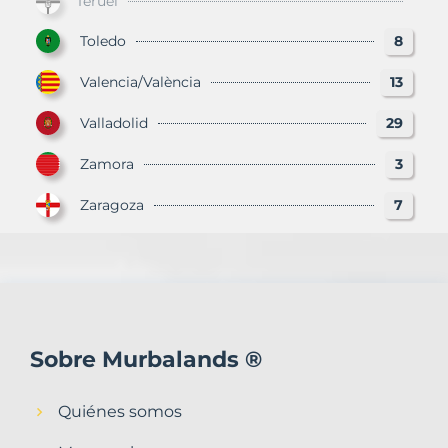
Teruel
Toledo
8
Valencia/València
13
Valladolid
29
Zamora
3
Zaragoza
7
Sobre Murbalands ®
Quiénes somos