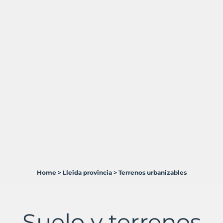
Home
>
Lleida provincia
>
Terrenos urbanizables
3
Terrenos
en
venta
Suelo y terrenos
en