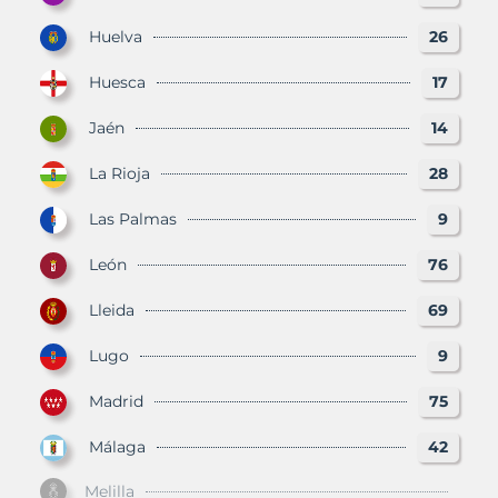
Huelva
26
Huesca
17
Jaén
14
La Rioja
28
Las Palmas
9
León
76
Lleida
69
Lugo
9
Madrid
75
Málaga
42
Melilla