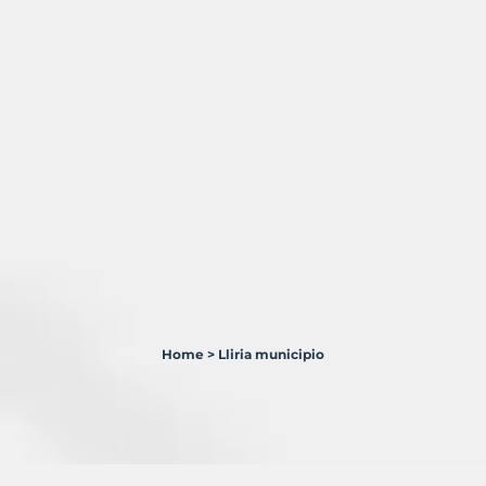
Home
>
Lliria municipio
1
Terreno
en
venta
en
Llíria