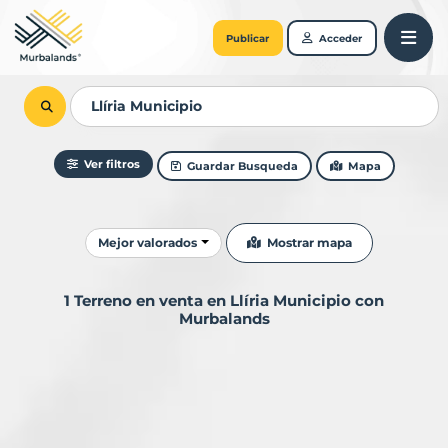
Publicar
Acceder
Ver filtros
Guardar Busqueda
Mapa
Ordenar resultados
Mostrar mapa
Mejor valorados
1 Terreno en venta en Llíria Municipio con
Murbalands