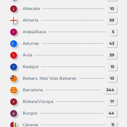
Albacete
10
Almería
59
Araba/Álava
5
Asturias
43
Ávila
39
Badajoz
15
Balears, Illes/ Islas Baleares
10
Barcelona
344
Bizkaia/Vizcaya
17
Burgos
44
Cáceres
11