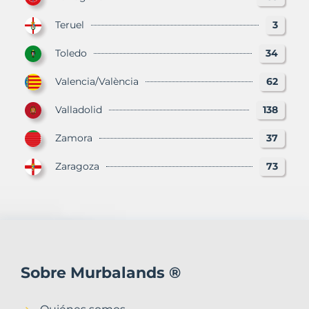
Teruel
3
Toledo
34
Valencia/València
62
Valladolid
138
Zamora
37
Zaragoza
73
Sobre Murbalands ®