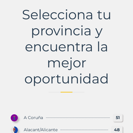
Municipio
con
Selecciona tu
Murbalands
provincia y
encuentra la
mejor
oportunidad
A Coruña
51
Alacant/Alicante
48