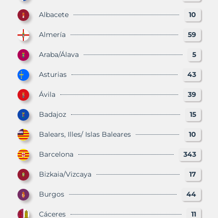
Albacete
10
Almería
59
Araba/Álava
5
Asturias
43
Ávila
39
Badajoz
15
Balears, Illes/ Islas Baleares
10
Barcelona
343
Bizkaia/Vizcaya
17
Burgos
44
Cáceres
11