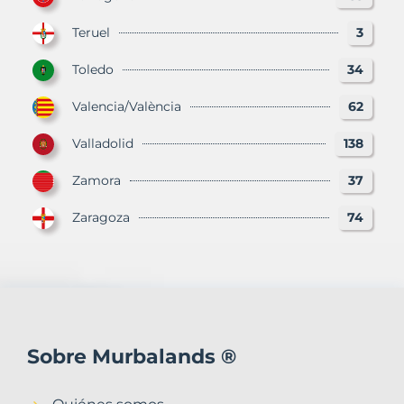
Teruel
3
Toledo
34
Valencia/València
62
Valladolid
138
Zamora
37
Zaragoza
74
Sobre Murbalands ®