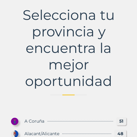
Municipio
con
Selecciona tu
Murbalands
provincia y
encuentra la
mejor
oportunidad
A Coruña
51
Alacant/Alicante
48