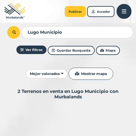
Publicar
Acceder
Ver filtros
Guardar Busqueda
Mapa
Ordenar resultados
Mostrar mapa
Mejor valorados
2 Terrenos en venta en Lugo Municipio con
Murbalands