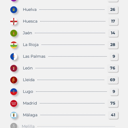
Huelva
26
Huesca
17
Jaén
14
La Rioja
28
Las Palmas
9
León
76
Lleida
69
Lugo
9
Madrid
75
Málaga
41
Melilla