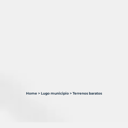
Home
>
Lugo municipio
>
Terrenos baratos
2
Terrenos
en
venta
en
Lugo