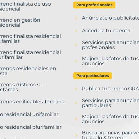
rreno finalista de uso
Para profesionales
sidencial
Anúnciate o publicitat
rreno en gestión
sidencial
Accede a tu cuenta
rreno finalista residencial
ifamiliar
Servicios para anuncia
profesionales
rreno finalista residencial
urifamiliar
Mejorar las fotos de tus
anuncios
rrenos residenciales en
sta
Para particulares
rrenos rústicos < 1
Publica tu terreno GRA
ctáreas
Servicios para anuncia
rrenos edificables Terciario
particulares
o residencial unifamiliar
Mejorar las fotos de tus
anuncios
o residencial plurifamiliar
Busca agencias para v
tu suelo & terreno