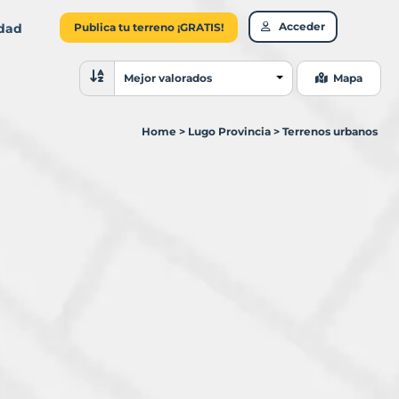
Acceder
idad
Publica tu terreno ¡GRATIS!
Ordenar resultados
Mejor valorados
Mapa
Home
>
Lugo Provincia
>
Terrenos urbanos