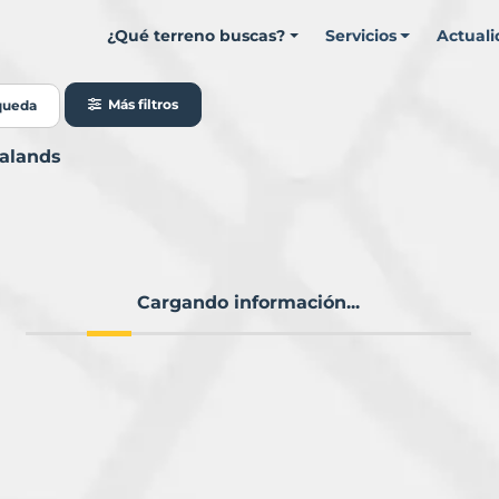
¿Qué terreno buscas?
Servicios
Actual
Más filtros
queda
balands
Cargando información...