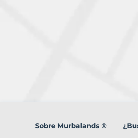
3
Terrenos
en
Sobre Murbalands ®
¿Bu
venta
en