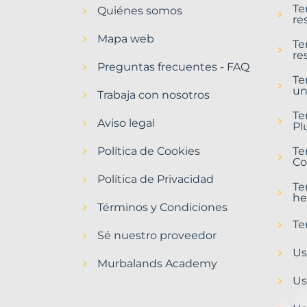
Te
Quiénes somos
Lugo
re
Provincia
Mapa web
con
Te
re
Murbalands
Preguntas frecuentes - FAQ
Te
Home
un
>
Trabaja con nosotros
Lugo
Te
provincia
Aviso legal
Pl
>
Terrenos
Política de Cookies
Te
urbanos
Co
Política de Privacidad
Te
he
Términos y Condiciones
Te
Sé nuestro proveedor
Us
Murbalands Academy
Us