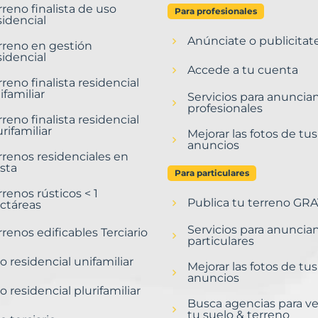
rreno finalista de uso
Para profesionales
sidencial
Anúnciate o publicitat
rreno en gestión
sidencial
Accede a tu cuenta
rreno finalista residencial
ifamiliar
Servicios para anuncia
profesionales
rreno finalista residencial
urifamiliar
Mejorar las fotos de tus
anuncios
rrenos residenciales en
sta
Para particulares
rrenos rústicos < 1
Publica tu terreno GRA
ctáreas
Servicios para anuncia
rrenos edificables Terciario
particulares
o residencial unifamiliar
Mejorar las fotos de tus
anuncios
o residencial plurifamiliar
Busca agencias para v
tu suelo & terreno