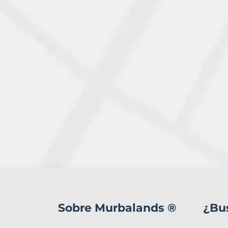
1
Terreno
en
Sobre Murbalands ®
¿Bu
venta
en