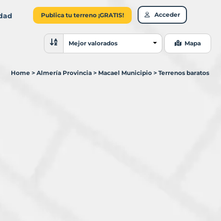
Acceder
idad
Publica tu terreno ¡GRATIS!
Ordenar resultados
Mejor valorados
Mapa
Home
>
Almería Provincia
>
Macael Municipio
>
Terrenos baratos