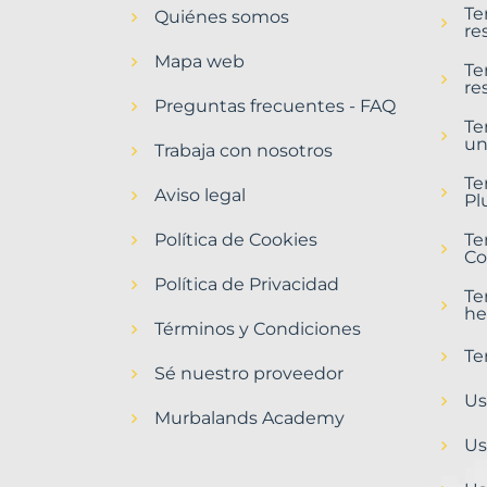
Te
Quiénes somos
Macael
re
Municipio
Mapa web
con
Te
re
Murbalands
Preguntas frecuentes - FAQ
Te
Home
un
>
Trabaja con nosotros
Macael
Te
municipio
Aviso legal
Pl
>
Terrenos
Política de Cookies
Te
baratos
Co
Política de Privacidad
Te
he
Términos y Condiciones
Te
Sé nuestro proveedor
Us
Murbalands Academy
Us