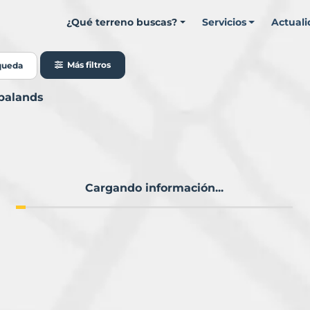
¿Qué terreno buscas?
Servicios
Actual
Más filtros
queda
rbalands
Cargando información...