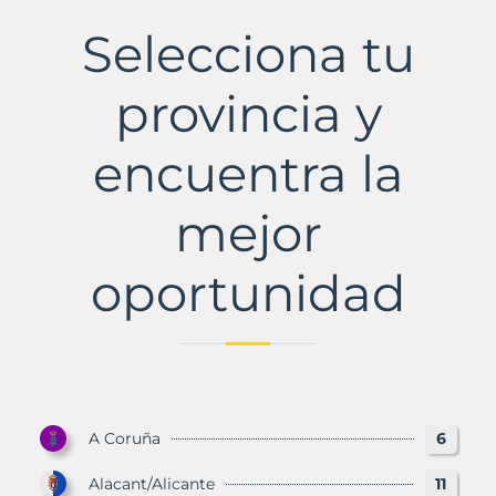
Municipio
con
Selecciona tu
Murbalands
provincia y
encuentra la
mejor
oportunidad
A Coruña
6
Alacant/Alicante
11