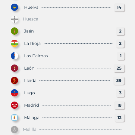
Huelva
14
Huesca
Jaén
2
La Rioja
2
Las Palmas
1
León
25
Lleida
39
Lugo
3
Madrid
18
Málaga
12
Melilla