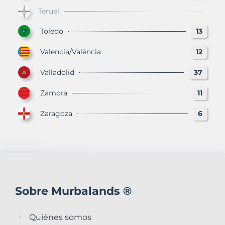
Teruel
Toledo
13
Valencia/València
12
Valladolid
37
Zamora
11
Zaragoza
6
Sobre Murbalands ®
Quiénes somos