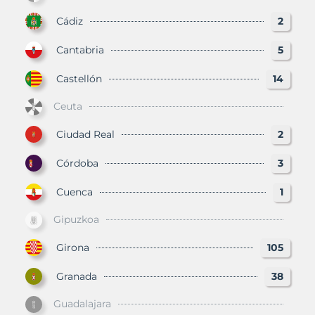
Cádiz
2
Cantabria
5
Castellón
14
Ceuta
Ciudad Real
2
Córdoba
3
Cuenca
1
Gipuzkoa
Girona
105
Granada
38
Guadalajara