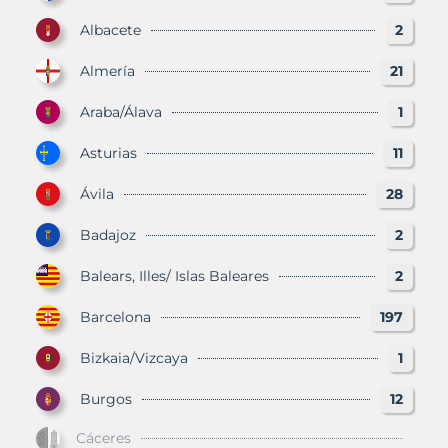
Albacete
2
Almería
21
Araba/Álava
1
Asturias
11
Ávila
28
Badajoz
2
Balears, Illes/ Islas Baleares
2
Barcelona
197
Bizkaia/Vizcaya
1
Burgos
12
Cáceres