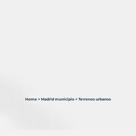
Home
>
Madrid municipio
>
Terrenos urbanos
2
Terrenos
en
venta
en
Madrid