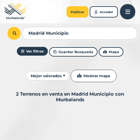
Publicar
Acceder
Ver filtros
Guardar Busqueda
Mapa
Ordenar resultados
Mostrar mapa
Mejor valorados
2 Terrenos en venta en Madrid Municipio con
Murbalands