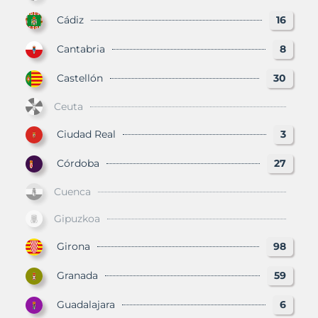
Cádiz
16
Cantabria
8
Castellón
30
Ceuta
Ciudad Real
3
Córdoba
27
Cuenca
Gipuzkoa
Girona
98
Granada
59
Guadalajara
6