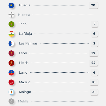
Huelva
20
Huesca
Jaén
2
La Rioja
6
Las Palmas
2
León
27
Lleida
42
Lugo
4
Madrid
18
Málaga
21
Melilla