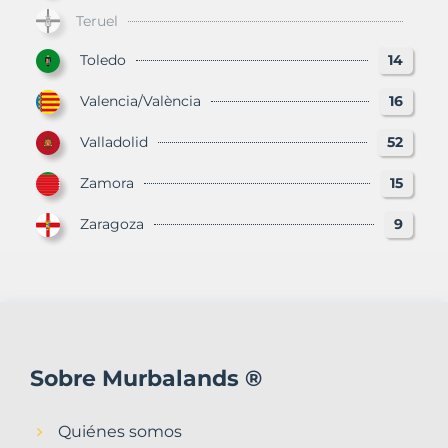
Teruel
Toledo
14
Valencia/València
16
Valladolid
52
Zamora
15
Zaragoza
9
Sobre Murbalands ®
Quiénes somos