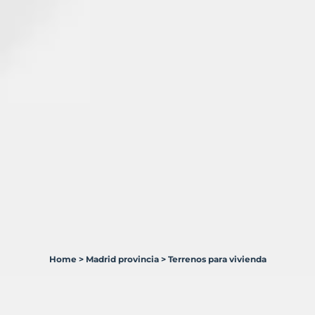
Home
>
Madrid provincia
>
Terrenos para vivienda
12
Terrenos
en
venta