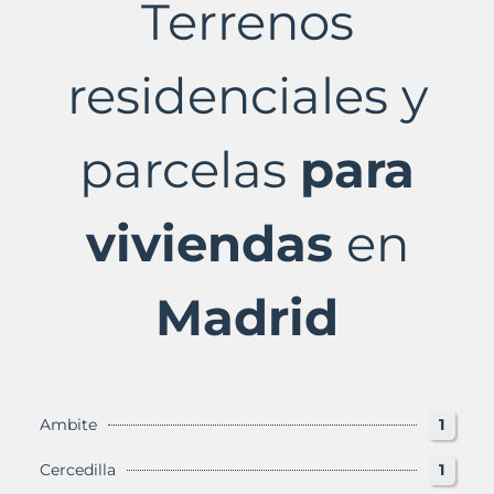
Terrenos
en
Madrid
Provincia
con
residenciales y
Murbalands
parcelas
para
viviendas
en
Madrid
Ambite
1
Cercedilla
1