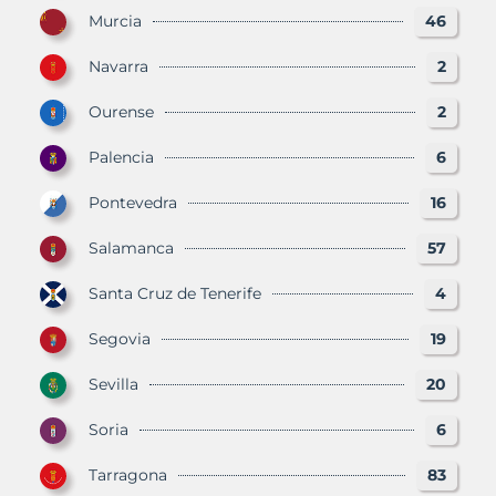
Murcia
46
Navarra
2
Ourense
2
Palencia
6
Pontevedra
16
Salamanca
57
Santa Cruz de Tenerife
4
Segovia
19
Sevilla
20
Soria
6
Tarragona
83