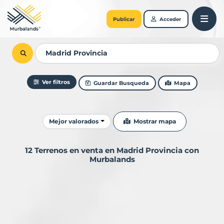
Publicar
Acceder
Ver filtros
Guardar Busqueda
Mapa
Ordenar resultados
Mostrar mapa
Mejor valorados
12 Terrenos en venta en Madrid Provincia con
Murbalands