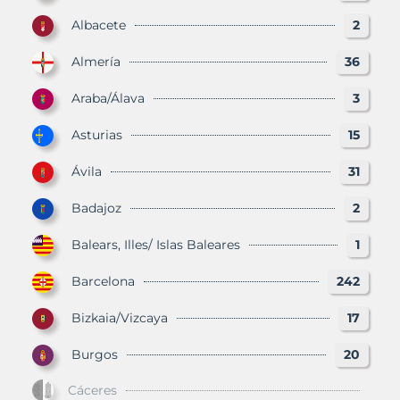
Albacete
2
Almería
36
Araba/Álava
3
Asturias
15
Ávila
31
Badajoz
2
Balears, Illes/ Islas Baleares
1
Barcelona
242
Bizkaia/Vizcaya
17
Burgos
20
Cáceres