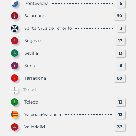
Pontevedra
5
Salamanca
60
Santa Cruz de Tenerife
3
Segovia
17
Sevilla
13
Soria
5
Tarragona
69
Teruel
Toledo
13
Valencia/València
12
Valladolid
37