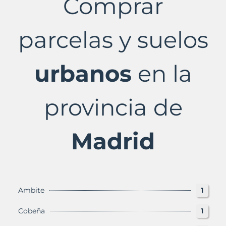
Comprar
Madrid
Provincia
con
parcelas y suelos
Murbalands
urbanos
en la
provincia de
Madrid
Ambite
1
Cobeña
1