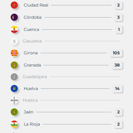
Ciudad Real
2
Córdoba
3
Cuenca
1
Gipuzkoa
Girona
105
Granada
38
Guadalajara
Huelva
14
Huesca
Jaén
2
La Rioja
2