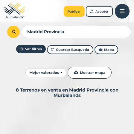
Publicar
Acceder
Ver filtros
Guardar Busqueda
Mapa
Ordenar resultados
Mostrar mapa
Mejor valorados
8 Terrenos en venta en Madrid Provincia con
Murbalands