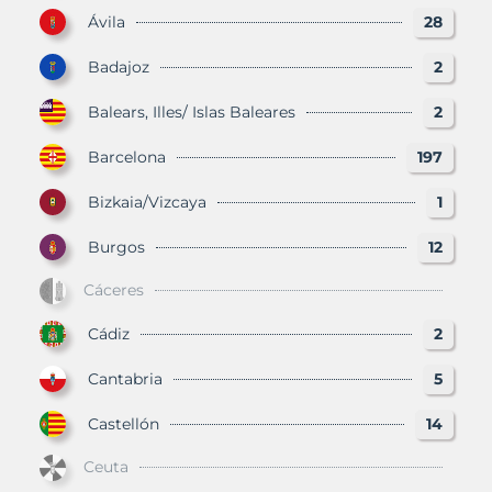
Ávila
28
Badajoz
2
Balears, Illes/ Islas Baleares
2
Barcelona
197
Bizkaia/Vizcaya
1
Burgos
12
Cáceres
Cádiz
2
Cantabria
5
Castellón
14
Ceuta