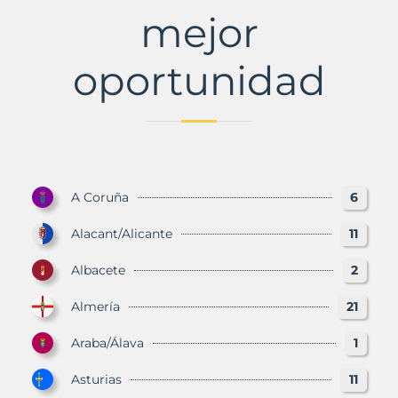
mejor
oportunidad
A Coruña
6
Alacant/Alicante
11
Albacete
2
Almería
21
Araba/Álava
1
Asturias
11