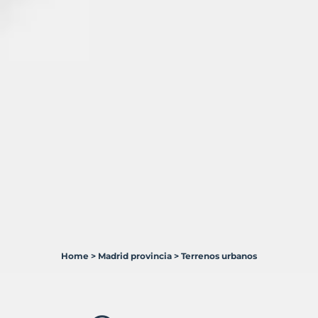
Home
>
Madrid provincia
>
Terrenos urbanos
8
Terrenos
en
venta
en