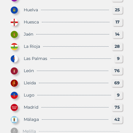
Huelva
25
Huesca
17
Jaén
14
La Rioja
28
Las Palmas
9
León
76
Lleida
69
Lugo
9
Madrid
75
Málaga
42
Melilla