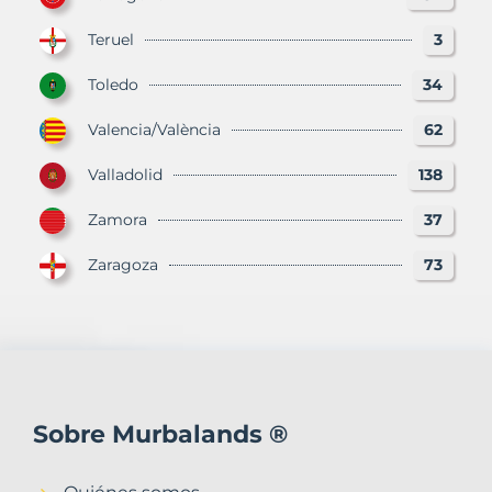
Teruel
3
Toledo
34
Valencia/València
62
Valladolid
138
Zamora
37
Zaragoza
73
Sobre Murbalands ®