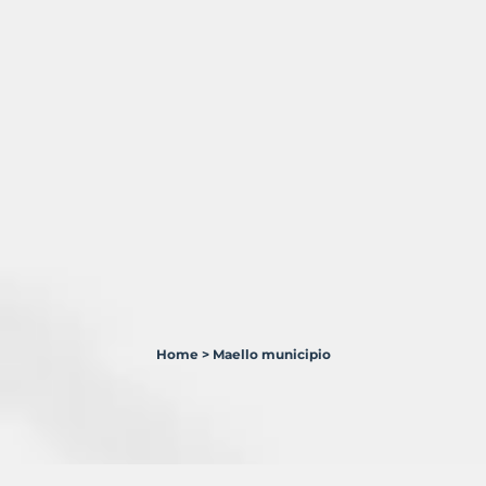
Home
>
Maello municipio
0
Terrenos
en
venta
en
Maello