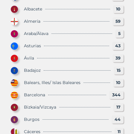
Albacete
10
Almería
59
Araba/Álava
5
Asturias
43
Ávila
39
Badajoz
15
Balears, Illes/ Islas Baleares
10
Barcelona
344
Bizkaia/Vizcaya
17
Burgos
44
Cáceres
11