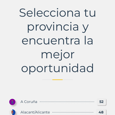
Municipio
con
Selecciona tu
Murbalands
provincia y
encuentra la
mejor
oportunidad
A Coruña
52
Alacant/Alicante
48