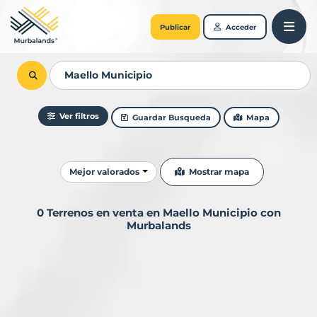
Publicar
Acceder
Ver filtros
Guardar Busqueda
Mapa
Ordenar resultados
Mostrar mapa
Mejor valorados
0 Terrenos en venta en Maello Municipio con
Murbalands