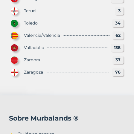
Teruel
3
Toledo
34
Valencia/València
62
Valladolid
138
Zamora
37
Zaragoza
76
Sobre Murbalands ®