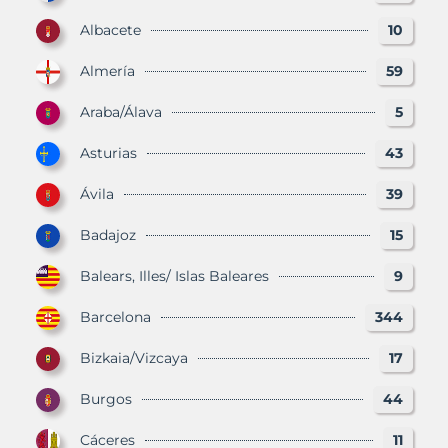
Albacete
10
Almería
59
Araba/Álava
5
Asturias
43
Ávila
39
Badajoz
15
Balears, Illes/ Islas Baleares
9
Barcelona
344
Bizkaia/Vizcaya
17
Burgos
44
Cáceres
11