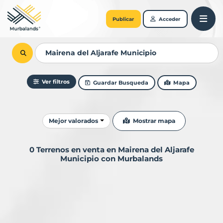
Publicar
Acceder
Ver filtros
Guardar Busqueda
Mapa
Ordenar resultados
Mostrar mapa
Mejor valorados
0 Terrenos en venta en Mairena del Aljarafe
Municipio con Murbalands