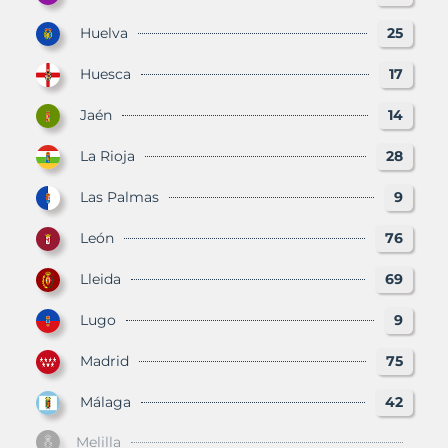
Huelva
25
Huesca
17
Jaén
14
La Rioja
28
Las Palmas
9
León
76
Lleida
69
Lugo
9
Madrid
75
Málaga
42
Melilla