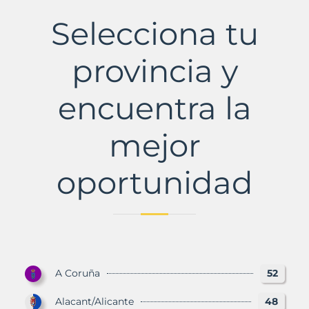
del
Aljarafe
Selecciona tu
Municipio
con
Murbalands
provincia y
encuentra la
mejor
oportunidad
A Coruña
52
Alacant/Alicante
48