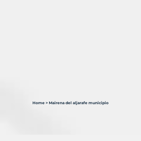
Home
>
Mairena del aljarafe municipio
0
Terrenos
en
venta
en
Mairena