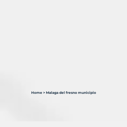
Home
>
Malaga del fresno municipio
1
Terreno
en
venta
en
Málaga