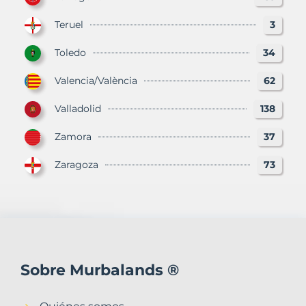
Teruel
3
Toledo
34
Valencia/València
62
Valladolid
138
Zamora
37
Zaragoza
73
Sobre Murbalands ®