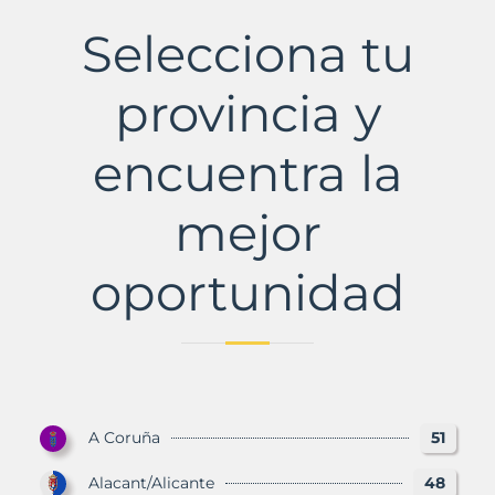
del
Fresno
Selecciona tu
Municipio
con
Murbalands
provincia y
encuentra la
mejor
oportunidad
A Coruña
51
Alacant/Alicante
48