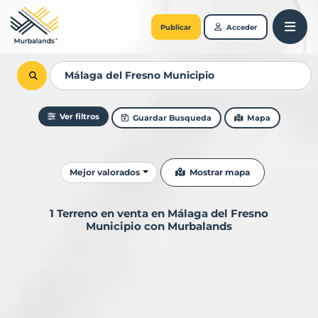
Publicar
Acceder
Ver filtros
Guardar Busqueda
Mapa
Ordenar resultados
Mostrar mapa
Mejor valorados
1 Terreno en venta en Málaga del Fresno
Municipio con Murbalands