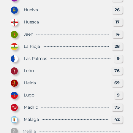
Huelva
26
Huesca
17
Jaén
14
La Rioja
28
Las Palmas
9
León
76
Lleida
69
Lugo
9
Madrid
75
Málaga
42
Melilla