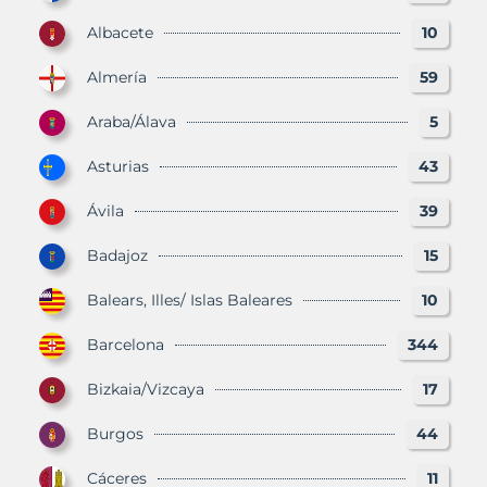
Albacete
10
Almería
59
Araba/Álava
5
Asturias
43
Ávila
39
Badajoz
15
Balears, Illes/ Islas Baleares
10
Barcelona
344
Bizkaia/Vizcaya
17
Burgos
44
Cáceres
11